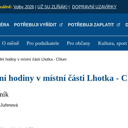
uálně:
Volby 2026
|
UŽ SU ZLÍŇÁK!
|
DOPRAVNÍ UZAVÍRKY
IÉRA
POTŘEBUJI VYŘÍDIT
POTŘEBUJI ZAPLATIT
O městě
Pro podnikatele
Pro občany
Kultura, sport
a
Kariéra
P
ední hodiny v místní části Lhotka - Chlum
dní hodiny v místní části Lhotka -
ník
a Juřenová
a