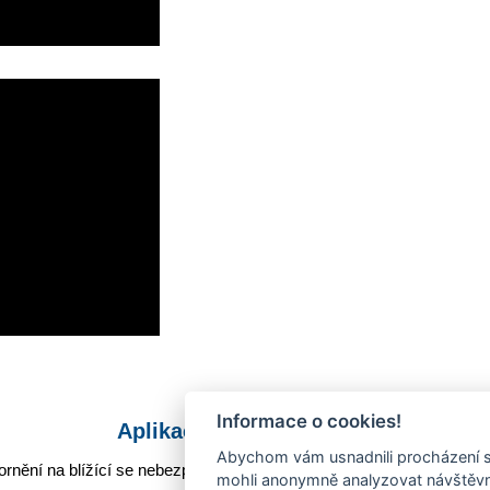
Informace o cookies!
Aplikace Mobilní rozhlas
Abychom vám usnadnili procházení s
rnění na blížící se nebezpečí, odstávky, poruchy a výpadky energií,
mohli anonymně analyzovat návštěvno