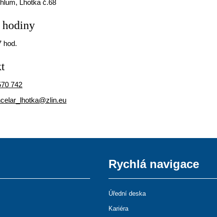
Chlum, Lhotka č.68
 hodiny
7 hod.
t
570 742
celar_lhotka@zlin.eu
Rychlá navigace
Úřední deska
Kariéra