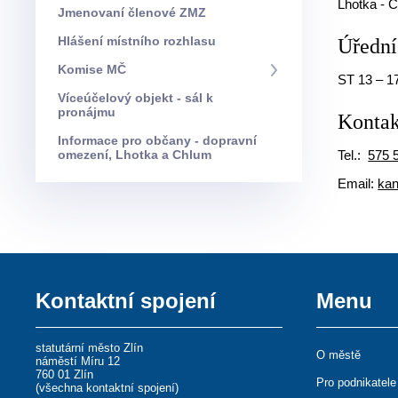
Lhotka - 
Jmenovaní členové ZMZ
Hlášení místního rozhlasu
Úřední
Komise MČ
ST 13 – 1
Víceúčelový objekt - sál k
pronájmu
Kontak
Informace pro občany - dopravní
omezení, Lhotka a Chlum
Tel.:
575 
Email:
kan
Kontaktní spojení
Menu
statutární město Zlín
O městě
náměstí Míru 12
760 01 Zlín
Pro podnikatele
(
všechna kontaktní spojení
)