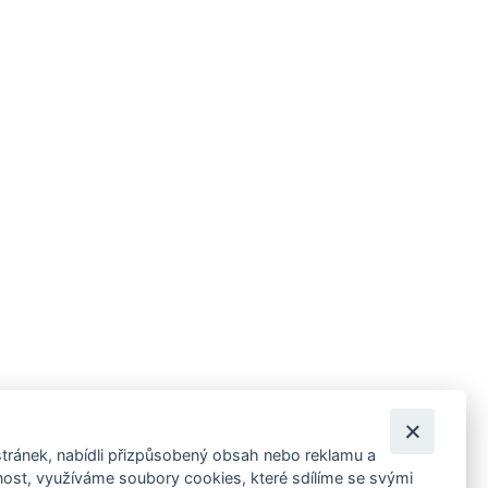
tránek, nabídli přizpůsobený obsah nebo reklamu a
 ankety, pozvánky na kulturní a sportovní akce?
st, využíváme soubory cookies, které sdílíme se svými