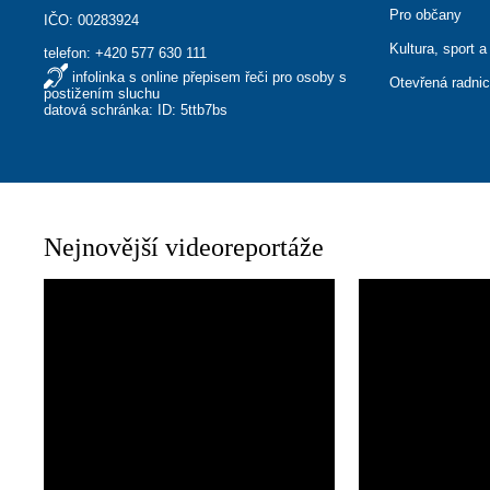
Pro občany
IČO: 00283924
Kultura, sport a
telefon:
+420 577 630 111
infolinka s online přepisem řeči pro osoby s
Otevřená radni
postižením sluchu
datová schránka: ID: 5ttb7bs
Nejnovější videoreportáže