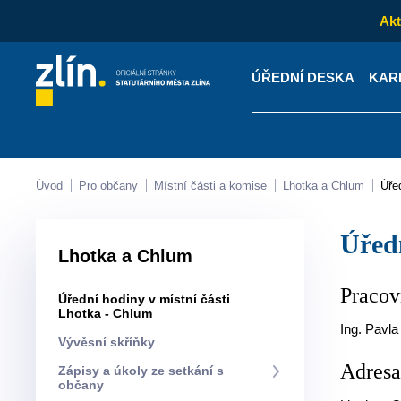
Akt
ÚŘEDNÍ DESKA
KAR
Kontakty
Úřední desk
Úvod
Pro občany
Místní části a komise
Lhotka a Chlum
Úř
Úře
Lhotka a Chlum
Pracov
Úřední hodiny v místní části
Lhotka - Chlum
Ing. Pavl
Vývěsní skříňky
Adres
Zápisy a úkoly ze setkání s
občany