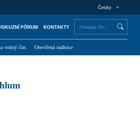
Česky
DISKUZNÍ FÓRUM
KONTAKTY
 a volný čas
Otevřená radnice
otřebuji vyřídit
Potřebuji zaplatit
 Chlum