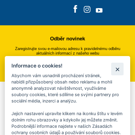
Odběr novinek
Zaregistrujte svou e-mailovou adresu k pravidelnému odběru
aktuálních informací z našeho webu
Informace o cookies!
Přihlásit se k odběru
Abychom vám usnadnili procházení stránek,
nabídli přizpůsobený obsah nebo reklamu a mohli
anonymně analyzovat návštěvnost, využíváme
Aplikace Mobilní rozhlas
soubory cookies, které sdílíme se svými partnery pro
sociální média, inzerci a analýzu.
Chcete dostávat do svého mobilu či mailu upozornění na
blížící se nebezpečí, odstávky, poruchy a výpadky energií,
Jejich nastavení upravíte klikem na ikonku štítu v levém
ankety, pozvánky na kulturní a sportovní akce?
dolním rohu obrazovky a kdykoliv jej můžete změnit.
Více informací o aplikaci
Podrobnější informace najdete v našich Zásadách
ochrany osobních údajů a používání souborů cookies.