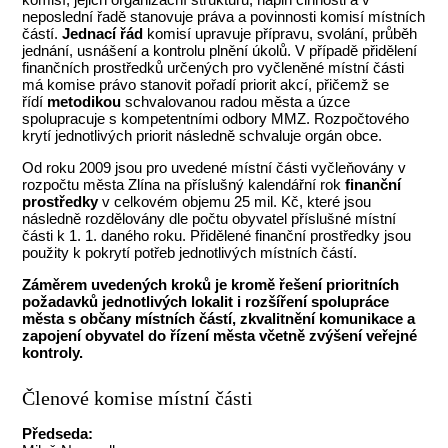
neposlední řadě stanovuje práva a povinnosti komisí místních
částí.
Jednací řád
komisí upravuje přípravu, svolání, průběh
jednání, usnášení a kontrolu plnění úkolů. V případě přidělení
finančních prostředků určených pro vyčleněné místní části
má komise právo stanovit pořadí priorit akcí, přičemž se
řídí
metodikou
schvalovanou radou města a úzce
spolupracuje s kompetentními odbory MMZ. Rozpočtového
krytí jednotlivých priorit následně schvaluje orgán obce.
Od roku 2009 jsou pro uvedené místní části vyčleňovány v
rozpočtu města Zlína na příslušný kalendářní rok
finanční
prostředky
v celkovém objemu 25 mil. Kč, které jsou
následně rozdělovány dle počtu obyvatel příslušné místní
části k 1. 1. daného roku. Přidělené finanční prostředky jsou
použity k pokrytí potřeb jednotlivých místních částí.
Záměrem uvedených kroků je kromě řešení prioritních
požadavků jednotlivých lokalit i rozšíření spolupráce
města s občany místních částí, zkvalitnění komunikace a
zapojení obyvatel do řízení města včetně zvýšení veřejné
kontroly.
Členové komise místní části
Předseda: