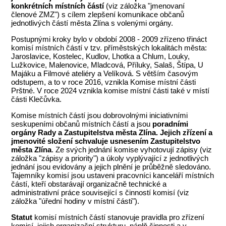
konkrétních místních částí
(viz záložka "jmenovaní
členové
ZMZ
") s cílem zlepšení komunikace občanů
jednotlivých částí města Zlína s volenými orgány.
Postupnými kroky bylo v období 2008 - 2009 zřízeno třináct
komisí místních částí v tzv. příměstských lokalitách města:
Jaroslavice, Kostelec, Kudlov, Lhotka a Chlum, Louky,
Lužkovice, Malenovice, Mladcová, Příluky, Salaš, Štípa, U
Majáku a Filmové ateliéry a Velíková. S větším časovým
odstupem, a to v roce 2016, vznikla Komise místní části
Prštné. V roce 2024 vznikla komise místní části také v místí
části Klečůvka.
Komise místních částí jsou dobrovolnými iniciativními
seskupeními občanů místních částí a jsou
poradními
orgány Rady a Zastupitelstva města Zlína. Jejich zřízení a
jmenovité složení schvaluje usnesením Zastupitelstvo
města Zlína
. Ze svých jednání komise vyhotovují zápisy (viz
záložka "zápisy a priority") a úkoly vyplývající z jednotlivých
jednání jsou evidovány a jejich plnění je průběžně sledováno.
Tajemníky komisí jsou ustaveni pracovníci kanceláří místních
částí, kteří obstarávají organizačně technické a
administrativní práce související s činností komisí (viz
záložka "úřední hodiny v místní části").
Statut
komisí místních částí stanovuje pravidla pro zřízení
komisí, jejich organizační strukturu, náplň činnosti a v