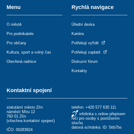
Menu
Rychlá navigace
O městě
Úřední deska
Pro podnikatele
Kariéra
Pro občany
Potřebuji vyřídit
Kultura, sport a volný čas
Potřebuji zaplatit
Otevřená radnice
Diskuzní fórum
Kontakty
Kontaktní spojení
statutární město Zlín
telefon:
+420 577 630 111
náměstí Míru 12
infolinka s online přepisem
760 01 Zlín
řeči pro osoby s postižením
(
všechna kontaktní spojení
)
sluchu
datová schránka: ID: 5ttb7bs
IČO: 00283924