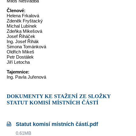
Miloš Nesvadba
Členové:
Helena Frkalová
Zdeněk Fryštacký
Michal Lubínek
Zdeňka Mikešová
Josef Řiháček
Ing. Josef Řihák
Simona Tománková
Oldřich Mikeš
Petr Dostálek
Jiří Letocha
Tajemnice:
Ing. Pavla Juřenová
DOKUMENTY KE STAŽENÍ ZE SLOŽKY
STATUT KOMISÍ MÍSTNÍCH ČÁSTÍ
Statut komisí místních částí.pdf
0.61MB