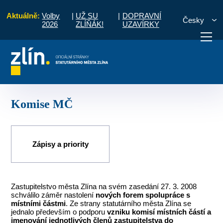
Aktuálně:
Volby
|
UŽ SU
|
DOPRAVNÍ
Česky
2026
ZLÍŇÁK!
UZAVÍRKY
Pro občany
Místní části a komise
Lhotka a Chlum
Komise MČ
otřebuji vyřídit
Potřebuji zaplatit
Diskuzní fór
Komise MČ
Zápisy a priority
Zastupitelstvo města Zlína na svém zasedání 27. 3. 2008
schválilo záměr nastolení
nových forem spolupráce s
místními částmi
. Ze strany statutárního města Zlína se
jednalo především o podporu
vzniku komisí místních částí a
jmenování jednotlivých členů zastupitelstva do