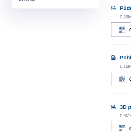
Půd
0.26
Pohl
0.16
3D 
0.6M