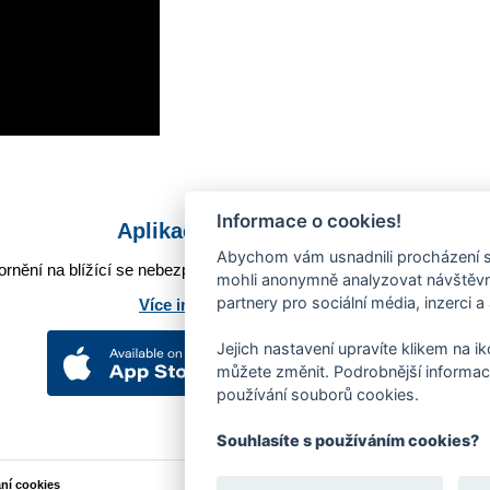
Informace o cookies!
Aplikace Mobilní rozhlas
Abychom vám usnadnili procházení s
rnění na blížící se nebezpečí, odstávky, poruchy a výpadky energií,
mohli anonymně analyzovat návštěvno
partnery pro sociální média, inzerci a
Více informací o aplikaci
Jejich nastavení upravíte klikem na i
můžete změnit. Podrobnější informac
používání souborů cookies.
Souhlasíte s používáním cookies?
ání cookies
Podněty k webovým stránkám