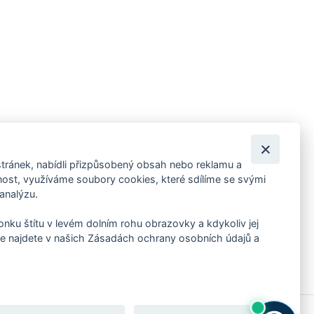
tránek, nabídli přizpůsobený obsah nebo reklamu a
 ankety, pozvánky na kulturní a sportovní akce?
st, využíváme soubory cookies, které sdílíme se svými
 analýzu.
konku štítu v levém dolním rohu obrazovky a kdykoliv jej
e najdete v našich Zásadách ochrany osobních údajů a