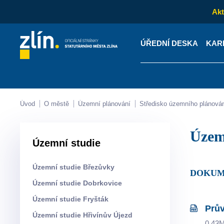
Akt
ÚŘEDNÍ DESKA
KAR
Kontakty
Úřední desk
Úvod
O městě
Územní plánování
Středisko územního plánová
Úze
Územní studie
Územní studie Březůvky
DOKU
Územní studie Dobrkovice
Územní studie Fryšták
Prův
Územní studie Hřivínův Újezd
0.43