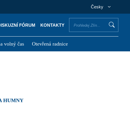
Česky
DISKUZNÍ FÓRUM
KONTAKTY
 a volný čas
Otevřená radnice
otřebuji vyřídit
Potřebuji zaplatit
ZA HUMNY