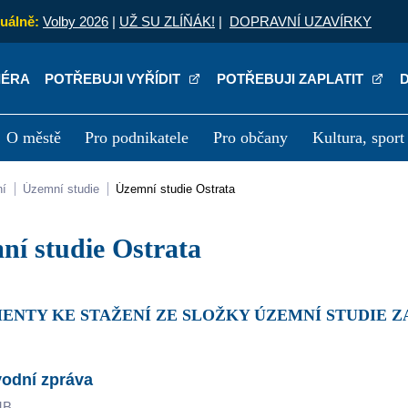
uálně:
Volby 2026
|
UŽ SU ZLÍŇÁK!
|
DOPRAVNÍ UZAVÍRKY
IÉRA
POTŘEBUJI VYŘÍDIT
POTŘEBUJI ZAPLATIT
O městě
Pro podnikatele
Pro občany
Kultura, sport
a
Kariéra
P
ní
Územní studie
Územní studie Ostrata
mní studie Ostrata
MENTY KE STAŽENÍ ZE SLOŽKY ÚZEMNÍ STUDIE 
odní zpráva
MB