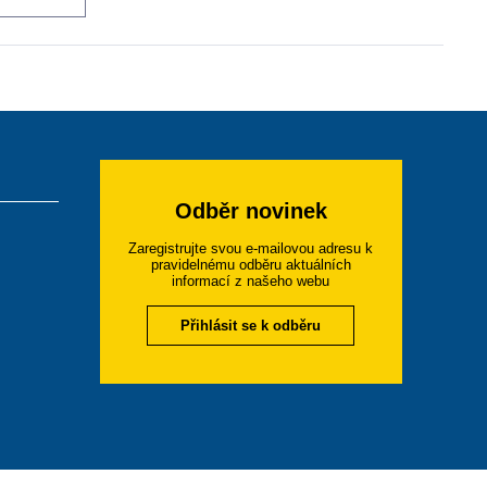
Odběr novinek
Zaregistrujte svou e-mailovou adresu k
pravidelnému odběru aktuálních
informací z našeho webu
Přihlásit se k odběru