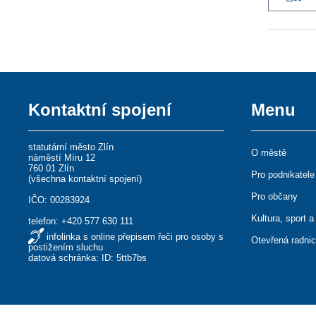
Kontaktní spojení
Menu
statutární město Zlín
O městě
náměstí Míru 12
760 01 Zlín
Pro podnikatele
(
všechna kontaktní spojení
)
Pro občany
IČO: 00283924
Kultura, sport a
telefon:
+420 577 630 111
infolinka s online přepisem řeči pro osoby s
Otevřená radni
postižením sluchu
datová schránka: ID: 5ttb7bs