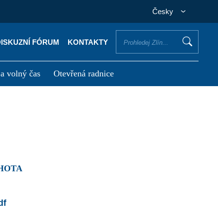
Česky
DISKUZNÍ FÓRUM
KONTAKTY
 a volný čas
Otevřená radnice
otřebuji vyřídit
Potřebuji zaplatit
LHOTA
df