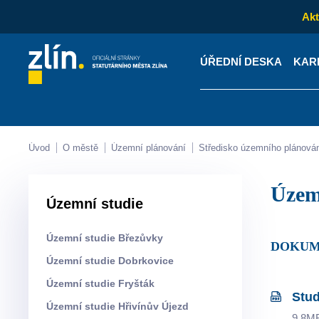
Akt
ÚŘEDNÍ DESKA
KAR
Kontakty
Úřední desk
Úvod
O městě
Územní plánování
Středisko územního plánová
Úze
Územní studie
Územní studie Březůvky
DOKU
Územní studie Dobrkovice
Územní studie Fryšták
Stud
Územní studie Hřivínův Újezd
9.8M