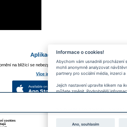
Informace o cookies!
Aplikace Mobilní rozhlas
Abychom vám usnadnili procházení s
rnění na blížící se nebezpečí, odstávky, poruchy a výpadky energií,
mohli anonymně analyzovat návštěvno
partnery pro sociální média, inzerci a
Více informací o aplikaci
Jejich nastavení upravíte klikem na i
můžete změnit. Podrobnější informac
používání souborů cookies.
Souhlasíte s používáním cookies?
ání cookies
Podněty k webovým stránkám
Ano, souhlasím
dajů
Kontakt:
webmaster@zlin.eu