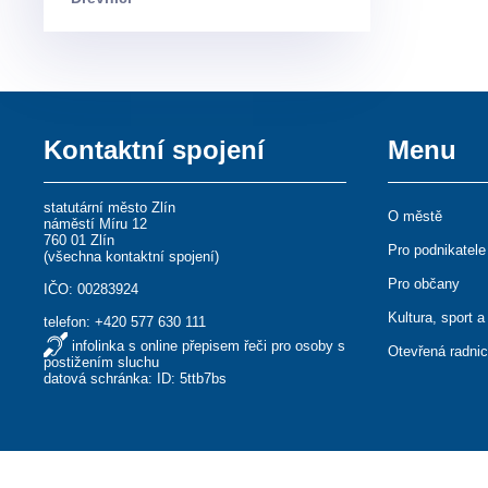
Kontaktní spojení
Menu
statutární město Zlín
O městě
náměstí Míru 12
760 01 Zlín
Pro podnikatele
(
všechna kontaktní spojení
)
Pro občany
IČO: 00283924
Kultura, sport a
telefon:
+420 577 630 111
infolinka s online přepisem řeči pro osoby s
Otevřená radni
postižením sluchu
datová schránka: ID: 5ttb7bs