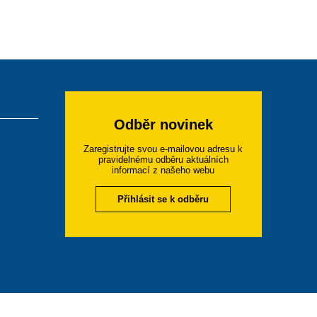
Odběr novinek
Zaregistrujte svou e-mailovou adresu k
pravidelnému odběru aktuálních
informací z našeho webu
Přihlásit se k odběru