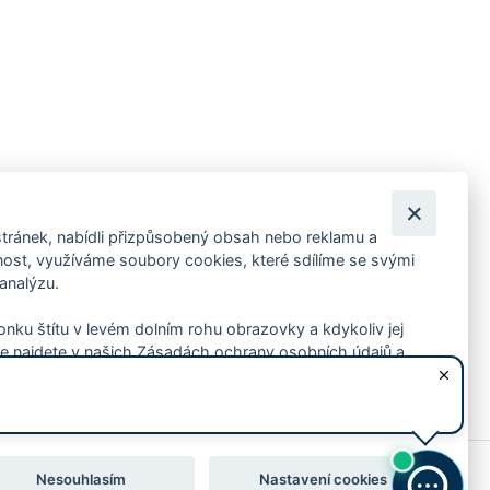
tránek, nabídli přizpůsobený obsah nebo reklamu a
 ankety, pozvánky na kulturní a sportovní akce?
st, využíváme soubory cookies, které sdílíme se svými
 analýzu.
konku štítu v levém dolním rohu obrazovky a kdykoliv jej
e najdete v našich Zásadách ochrany osobních údajů a
Nesouhlasím
Nastavení cookies