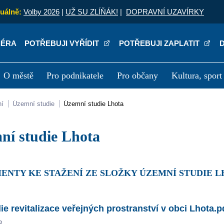
uálně:
Volby 2026
|
UŽ SU ZLÍŇÁK!
|
DOPRAVNÍ UZAVÍRKY
IÉRA
POTŘEBUJI VYŘÍDIT
POTŘEBUJI ZAPLATIT
O městě
Pro podnikatele
Pro občany
Kultura, sport
a
Kariéra
P
ní
Územní studie
Územní studie Lhota
mní studie Lhota
MENTY KE STAŽENÍ ZE SLOŽKY ÚZEMNÍ STUDIE 
ie revitalizace veřejných prostranství v obci Lhota.p
B