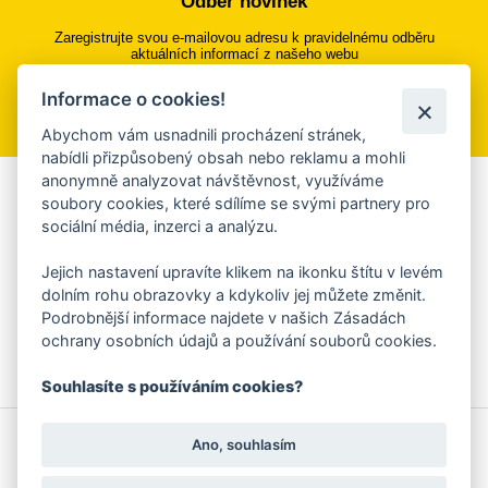
Odběr novinek
Zaregistrujte svou e-mailovou adresu k pravidelnému odběru
aktuálních informací z našeho webu
Informace o cookies!
Přihlásit se k odběru
Abychom vám usnadnili procházení stránek,
nabídli přizpůsobený obsah nebo reklamu a mohli
anonymně analyzovat návštěvnost, využíváme
Aplikace Mobilní rozhlas
soubory cookies, které sdílíme se svými partnery pro
sociální média, inzerci a analýzu.
Chcete dostávat do svého mobilu či mailu upozornění na
blížící se nebezpečí, odstávky, poruchy a výpadky energií,
Jejich nastavení upravíte klikem na ikonku štítu v levém
ankety, pozvánky na kulturní a sportovní akce?
dolním rohu obrazovky a kdykoliv jej můžete změnit.
Více informací o aplikaci
Podrobnější informace najdete v našich Zásadách
ochrany osobních údajů a používání souborů cookies.
Souhlasíte s používáním cookies?
© 2026 Magistrát města Zlína
Prohlášení o používání cookies
Ano, souhlasím
všechna práva vyhrazena
Ochrana osobních údajů
Prohlášení o přístupnosti
Podněty k webovým stránkám
Kontakt:
webmaster@zlin.eu