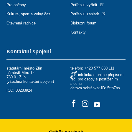
Pro občany
Potřebuji vyřídit
Kultura, sport a volný čas
Potřebuji zaplatit
Otevřená radnice
Diskuzní fórum
Kontakty
Kontaktní spojení
statutární město Zlín
telefon:
+420 577 630 111
náměstí Míru 12
infolinka s online přepisem
760 01 Zlín
řeči pro osoby s postižením
(
všechna kontaktní spojení
)
sluchu
datová schránka: ID: 5ttb7bs
IČO: 00283924