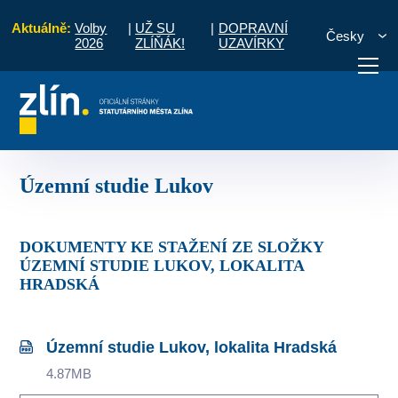
Aktuálně:
Volby
|
UŽ SU
|
DOPRAVNÍ
Česky
2026
ZLÍŇÁK!
UZAVÍRKY
Středisko územního plánování
Územní studie
Územní studie Lukov
otřebuji vyřídit
Potřebuji zaplatit
Diskuzní fór
Územní studie Lukov
DOKUMENTY KE STAŽENÍ ZE SLOŽKY
ÚZEMNÍ STUDIE LUKOV, LOKALITA
HRADSKÁ
Územní studie Lukov, lokalita Hradská
4.87MB