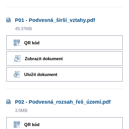
P01 - Podvesná_širší_vztahy.pdf
49.37MB
QR kód
Zobrazit dokument
Uložit dokument
P02 - Podvesná_rozsah_řeš_území.pdf
3.5MB
QR kód