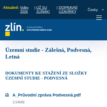
Aktuálně:
Volby
|
UŽ SU
|
DOPRAVNÍ
Česky
2026
ZLÍŇÁK!
UZAVÍRKY
ká památková zóna Zlín
Územní studie - Zálešná, Podvesná, Letná
otřebuji vyřídit
Potřebuji zaplatit
Diskuzní fór
Územní studie - Zálešná, Podvesná,
Letná
DOKUMENTY KE STAŽENÍ ZE SLOŽKY
ÚZEMNÍ STUDIE - PODVESNÁ
A_Průvodní zpráva Podvesná.pdf
3.54MB