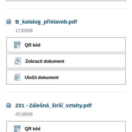
B_katalog_přístaveb.pdf
17.82MB
QR kód
Zobrazit dokument
Uložit dokument
Z01 - Zálešná_širší_vztahy.pdf
49.36MB
QR kód