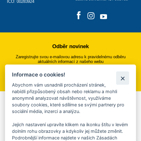
IČO: 00283924
Odběr novinek
Zaregistrujte svou e-mailovou adresu k pravidelnému odběru
aktuálních informací z našeho webu
Informace o cookies!
Přihlásit se k odběru
Abychom vám usnadnili procházení stránek,
nabídli přizpůsobený obsah nebo reklamu a mohli
anonymně analyzovat návštěvnost, využíváme
Aplikace Mobilní rozhlas
soubory cookies, které sdílíme se svými partnery pro
sociální média, inzerci a analýzu.
Chcete dostávat do svého mobilu či mailu upozornění na
blížící se nebezpečí, odstávky, poruchy a výpadky energií,
Jejich nastavení upravíte klikem na ikonku štítu v levém
ankety, pozvánky na kulturní a sportovní akce?
dolním rohu obrazovky a kdykoliv jej můžete změnit.
Více informací o aplikaci
Podrobnější informace najdete v našich Zásadách