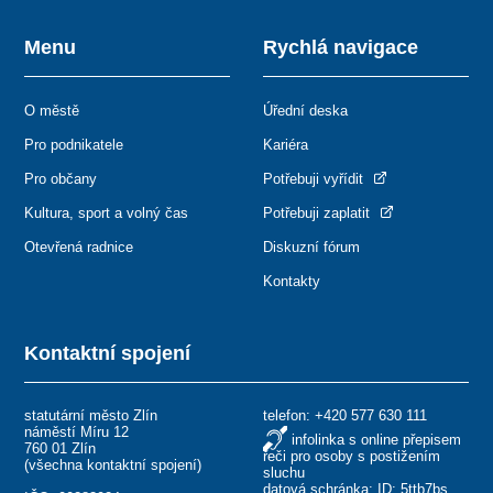
Menu
Rychlá navigace
O městě
Úřední deska
Pro podnikatele
Kariéra
Pro občany
Potřebuji vyřídit
Kultura, sport a volný čas
Potřebuji zaplatit
Otevřená radnice
Diskuzní fórum
Kontakty
Kontaktní spojení
statutární město Zlín
telefon:
+420 577 630 111
náměstí Míru 12
infolinka s online přepisem
760 01 Zlín
řeči pro osoby s postižením
(
všechna kontaktní spojení
)
sluchu
datová schránka: ID: 5ttb7bs