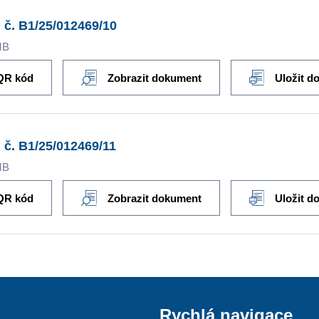
 č. B1/25/012469/10
MB
QR kód
Zobrazit dokument
Uložit d
 č. B1/25/012469/11
MB
QR kód
Zobrazit dokument
Uložit d
Rychlá navigace