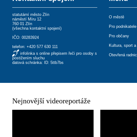
statutární město Zlín
O městě
náměstí Míru 12
760 01 Zlín
Pro podnikatele
(
všechna kontaktní spojení
)
Pro občany
IČO: 00283924
Kultura, sport a
telefon:
+420 577 630 111
infolinka s online přepisem řeči pro osoby s
Otevřená radni
postižením sluchu
datová schránka: ID: 5ttb7bs
Nejnovější videoreportáže