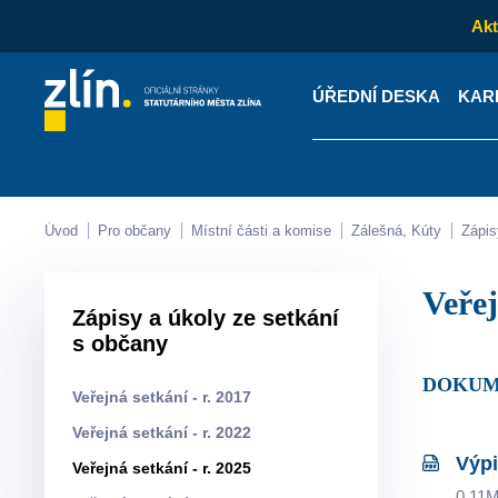
Akt
ÚŘEDNÍ DESKA
KAR
Kontakty
Úřední desk
Úvod
Pro občany
Místní části a komise
Zálešná, Kúty
Zápi
Veře
Zápisy a úkoly ze setkání
s občany
DOKUM
Veřejná setkání - r. 2017
Veřejná setkání - r. 2022
Výpi
Veřejná setkání - r. 2025
0.11