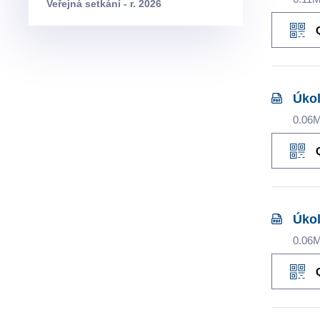
Veřejná setkání - r. 2026
Úkol
0.06
Úkol
0.06