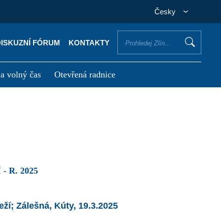
Česky
DISKUZNÍ FÓRUM
KONTAKTY
 a volný čas
Otevřená radnice
otřebuji vyřídit
Potřebuji zaplatit
 R. 2025
ží; Zálešná, Kúty, 19.3.2025