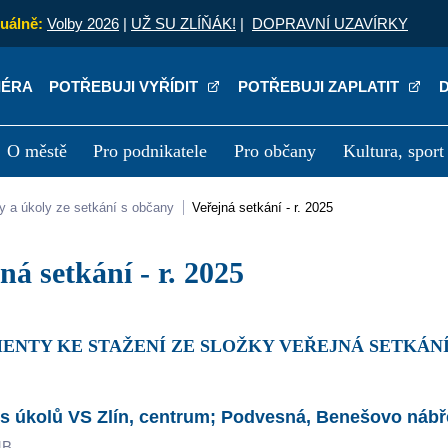
uálně:
Volby 2026
|
UŽ SU ZLÍŇÁK!
|
DOPRAVNÍ UZAVÍRKY
IÉRA
POTŘEBUJI VYŘÍDIT
POTŘEBUJI ZAPLATIT
O městě
Pro podnikatele
Pro občany
Kultura, sport
a
Kariéra
P
sy a úkoly ze setkání s občany
Veřejná setkání - r. 2025
jná setkání - r. 2025
ENTY KE STAŽENÍ ZE SLOŽKY VEŘEJNÁ SETKÁNÍ -
s úkolů VS Zlín, centrum; Podvesná, Benešovo nábře
MB