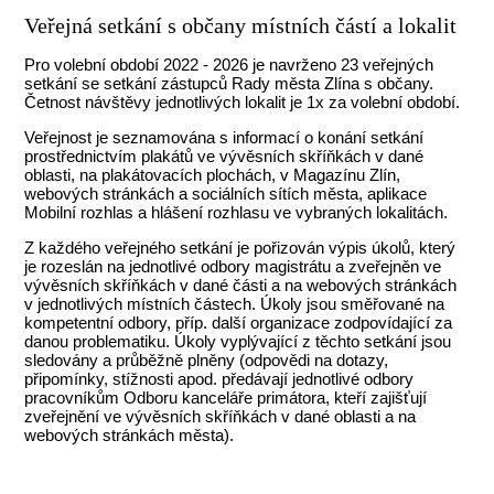
Veřejná setkání s občany místních částí a lokalit
Pro volební období 2022 - 2026 je navrženo 23 veřejných
setkání se setkání zástupců Rady města Zlína s občany.
Četnost návštěvy jednotlivých lokalit je 1x za volební období.
Veřejnost je seznamována s informací o konání setkání
prostřednictvím plakátů ve vývěsních skříňkách v dané
oblasti, na plakátovacích plochách, v Magazínu Zlín,
webových stránkách a sociálních sítích města, aplikace
Mobilní rozhlas a hlášení rozhlasu ve vybraných lokalitách.
Z každého veřejného setkání je pořizován výpis úkolů, který
je rozeslán na jednotlivé odbory magistrátu a zveřejněn ve
vývěsních skříňkách v dané části a na webových stránkách
v jednotlivých místních částech. Úkoly jsou směřované na
kompetentní odbory, příp. další organizace zodpovídající za
danou problematiku. Úkoly vyplývající z těchto setkání jsou
sledovány a průběžně plněny (odpovědi na dotazy,
připomínky, stížnosti apod. předávají jednotlivé odbory
pracovníkům Odboru kanceláře primátora, kteří zajišťují
zveřejnění ve vývěsních skříňkách v dané oblasti a na
webových stránkách města).