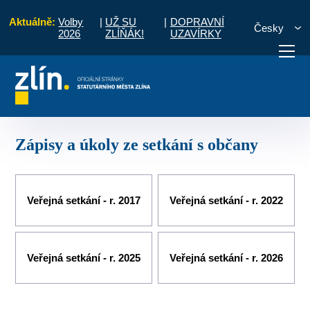
Aktuálně:
Volby
|
UŽ SU
|
DOPRAVNÍ
Česky
2026
ZLÍŇÁK!
UZAVÍRKY
ní části a komise
Zálešná, Kúty
Zápisy a úkoly ze setkání s občany
otřebuji vyřídit
Potřebuji zaplatit
Diskuzní fór
Zápisy a úkoly ze setkání s občany
Veřejná setkání - r. 2017
Veřejná setkání - r. 2022
Veřejná setkání - r. 2025
Veřejná setkání - r. 2026