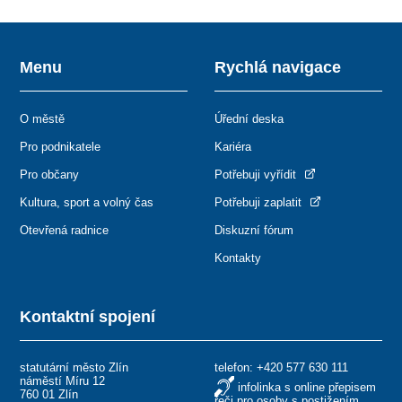
Menu
Rychlá navigace
O městě
Úřední deska
Pro podnikatele
Kariéra
Pro občany
Potřebuji vyřídit
Kultura, sport a volný čas
Potřebuji zaplatit
Otevřená radnice
Diskuzní fórum
Kontakty
Kontaktní spojení
statutární město Zlín
telefon:
+420 577 630 111
náměstí Míru 12
infolinka s online přepisem
760 01 Zlín
řeči pro osoby s postižením