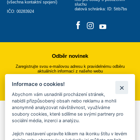
(
všechna kontaktní spojení
)
sluchu
datová schránka: ID: 5ttb7bs
IČO: 00283924
Odběr novinek
Zaregistrujte svou e-mailovou adresu k pravidelnému odběru
aktuálních informací z našeho webu
Informace o cookies!
Přihlásit se k odběru
Abychom vám usnadnili procházení stránek,
nabídli přizpůsobený obsah nebo reklamu a mohli
anonymně analyzovat návštěvnost, využíváme
Aplikace Mobilní rozhlas
soubory cookies, které sdílíme se svými partnery pro
sociální média, inzerci a analýzu.
Chcete dostávat do svého mobilu či mailu upozornění na
blížící se nebezpečí, odstávky, poruchy a výpadky energií,
Jejich nastavení upravíte klikem na ikonku štítu v levém
ankety, pozvánky na kulturní a sportovní akce?