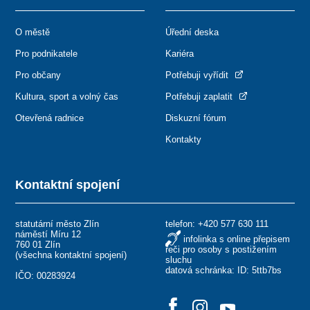
O městě
Úřední deska
Pro podnikatele
Kariéra
Pro občany
Potřebuji vyřídit
Kultura, sport a volný čas
Potřebuji zaplatit
Otevřená radnice
Diskuzní fórum
Kontakty
Kontaktní spojení
statutární město Zlín
telefon:
+420 577 630 111
náměstí Míru 12
infolinka s online přepisem
760 01 Zlín
řeči pro osoby s postižením
(
všechna kontaktní spojení
)
sluchu
datová schránka: ID: 5ttb7bs
IČO: 00283924