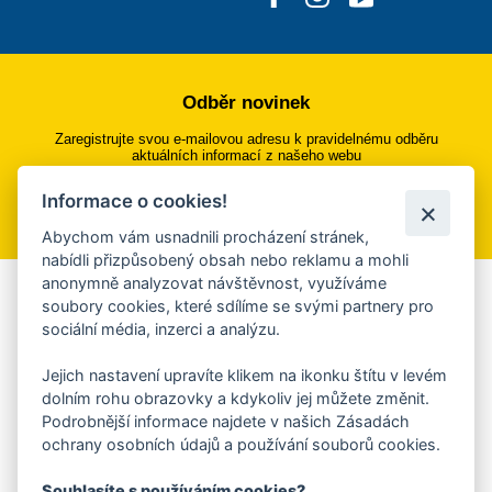
Odběr novinek
Zaregistrujte svou e-mailovou adresu k pravidelnému odběru
aktuálních informací z našeho webu
Informace o cookies!
Přihlásit se k odběru
Abychom vám usnadnili procházení stránek,
nabídli přizpůsobený obsah nebo reklamu a mohli
anonymně analyzovat návštěvnost, využíváme
Aplikace Mobilní rozhlas
soubory cookies, které sdílíme se svými partnery pro
sociální média, inzerci a analýzu.
Chcete dostávat do svého mobilu či mailu upozornění na
blížící se nebezpečí, odstávky, poruchy a výpadky energií,
Jejich nastavení upravíte klikem na ikonku štítu v levém
ankety, pozvánky na kulturní a sportovní akce?
dolním rohu obrazovky a kdykoliv jej můžete změnit.
Více informací o aplikaci
Podrobnější informace najdete v našich Zásadách
ochrany osobních údajů a používání souborů cookies.
Souhlasíte s používáním cookies?