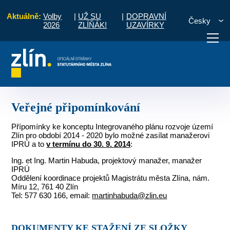
Aktuálně:
Volby
|
UŽ SU
|
DOPRAVNÍ
Česky
2026
ZLÍŇÁK!
UZAVÍRKY
lín pro období 2014 - 2020
Archiv přípravy
Veřejné připomínkování
otřebuji vyřídit
Potřebuji zaplatit
Diskuzní fór
Veřejné připomínkování
Přípomínky ke konceptu Integrovaného plánu rozvoje území
Zlín pro období 2014 - 2020 bylo možné zasílat manažerovi
IPRÚ a to
v termínu do 30. 9. 2014
:
Ing. et Ing. Martin Habuda, projektový manažer, manažer
IPRÚ
Oddělení koordinace projektů Magistrátu města Zlína, nám.
Míru 12, 761 40 Zlín
Tel: 577 630 166, email:
martinhabuda@zlin.eu
DOKUMENTY KE STAŽENÍ ZE SLOŽKY