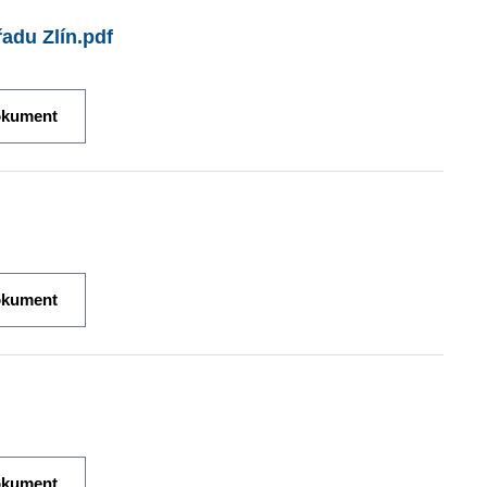
adu Zlín.pdf
okument
okument
okument