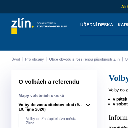
Akt
ÚŘEDNÍ DESKA
KAR
Kontakty
Úřední desk
Úvod
Pro občany
Obce obvodu s rozšířenou působností Zlín
Volb
O volbách a referendu
Volby do z
Mapy volebních okrsků
v pátek
v sobot
Volby do zastupitelstev obcí (9. -
10. října 2026)
Inform
Volby do Zastupitelstva města
Zlína