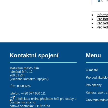
Infor
Pro ka
Pro vol
Pro vo
Kontaktní spojení
Menu
statutární město Zlín
O městě
náměstí Míru 12
760 01 Zlín
Pro podnikatele
(
všechna kontaktní spojení
)
Pro občany
IČO: 00283924
Kultura, sport a
telefon:
+420 577 630 111
infolinka s online přepisem řeči pro osoby s
Otevřená radni
postižením sluchu
datová schránka: ID: 5ttb7bs