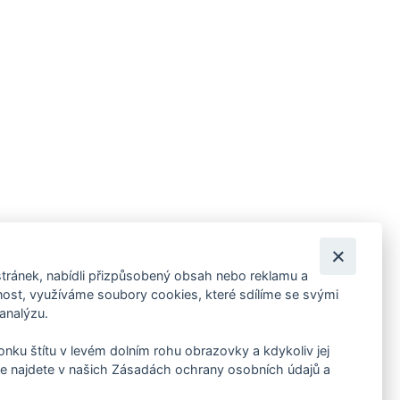
tránek, nabídli přizpůsobený obsah nebo reklamu a
 ankety, pozvánky na kulturní a sportovní akce?
st, využíváme soubory cookies, které sdílíme se svými
 analýzu.
konku štítu v levém dolním rohu obrazovky a kdykoliv jej
e najdete v našich Zásadách ochrany osobních údajů a