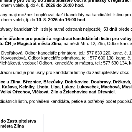
í listiny pro volby do zastupitelstev obcí a přihlášky k registra
 dnem voleb, tj. do
4. 8. 2026 do 16:00 hod
.
rany mají možnost doplňovat další kandidáty na kandidátní listinu pro
 dnem voleb, tj. do
10. 8. 2026 do 16:00 hod
.
ávady kandidátních listin je nutné odstranit nejpozději
53 dnů
přede 
čním úřadem
pro podání a registraci kandidátních listin pro volby
u ČR je Magistrát města Zlína
, náměstí Míru 12, Zlín, Odbor kance
 Dvořáková, Odbor kanceláře primátora, tel.: 577 630 220, kanc. č. 1
 Novosadová, Odbor kanceláře primátora, tel.: 577 630 138, kanc. č.
ichálková, vedoucí Odboru kanceláře primátora, tel.: 577 630 134, k
strační úřad je příslušný pro kandidátní listiny do zastupitelstev obcí:
ce u Zlína, Březnice, Březůvky, Dobrkovice, Doubravy, Držková,
, Kašava, Kelníky, Lhota, Lípa, Lukov, Lukoveček, Machová, Mys
 Velký Ořechov, Vlčková, Zlín a Želechovice nad Dřevnicí.
idátních listin, prohlášení kandidáta, petice a potřebný počet podpis
 do Zastupitelstva
města Zlína