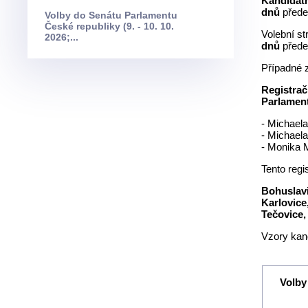
Kandidátn
dnů
přede
Volby do Senátu Parlamentu
České republiky (9. - 10. 10.
Volební st
2026;...
dnů
přede
Případné z
Registra
Parlament
- Michaela
- Michaela
- Monika M
Tento regi
Bohuslavi
Karlovice
Tečovice,
Vzory kand
Volby