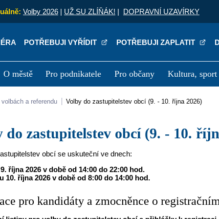
uálně:
Volby 2026
|
UŽ SU ZLÍŇÁK!
|
DOPRAVNÍ UZAVÍRKY
IÉRA
POTŘEBUJI VYŘÍDIT
POTŘEBUJI ZAPLATIT
O městě
Pro podnikatele
Pro občany
Kultura, sport
a
Kariéra
P
O volbách a referendu
Volby do zastupitelstev obcí (9. - 10. října 2026)
y do zastupitelstev obcí (9. - 10. říj
astupitelstev obcí se uskuteční ve dnech:
 9. října 2026 v době od 14:00 do 22:00 hod.
u 10. října 2026 v době od 8:00 do 14:00 hod.
ace pro kandidáty a zmocněnce o registrační