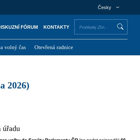
Česky
DISKUZNÍ FÓRUM
KONTAKTY
 a volný čas
Otevřená radnice
otřebuji vyřídit
Potřebuji zaplatit
na 2026)
m úřadu