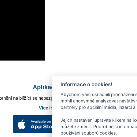
Informace o cookies!
Aplikace Mobilní rozhlas
Abychom vám usnadnili procházení s
rnění na blížící se nebezpečí, odstávky, poruchy a výpadky energií,
mohli anonymně analyzovat návštěvno
partnery pro sociální média, inzerci a
Více informací o aplikaci
Jejich nastavení upravíte klikem na i
můžete změnit. Podrobnější informac
používání souborů cookies.