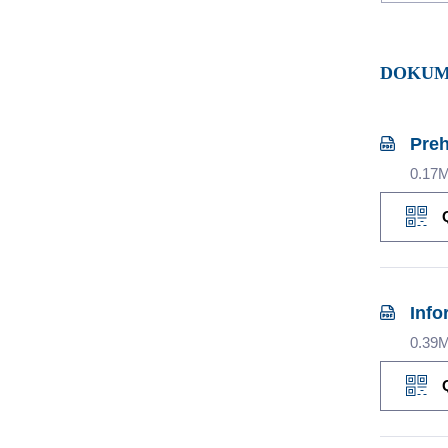
DOKU
Preh
0.17
Info
0.39