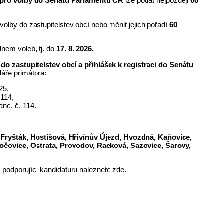
ci pro volby do Senátu Parlamentu ČR
lze podat nejpozději
66
 volby do zastupitelstev obcí nebo měnit jejich pořadí
60
dnem voleb,
tj. do
17. 8. 2026.
 do zastupitelstev obcí a přihlášek k registraci do Senátu
láře primátora:
25,
 114,
anc. č. 114.
 Fryšták, Hostišová, Hřivínův Újezd, Hvozdná, Kaňovice,
ločovice, Ostrata, Provodov, Racková, Sazovice, Šarovy,
ů podporující kandidaturu naleznete
zde
.