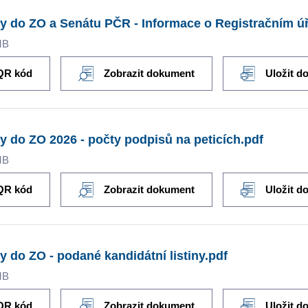
y do ZO a Senátu PČR - Informace o Registračním úř
MB
QR kód
Zobrazit dokument
Uložit d
y do ZO 2026 - počty podpisů na peticích.pdf
MB
QR kód
Zobrazit dokument
Uložit d
y do ZO - podané kandidátní listiny.pdf
MB
QR kód
Zobrazit dokument
Uložit d