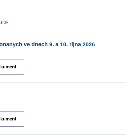
ACE
konanych ve dnech 9. a 10. rijna 2026
okument
okument