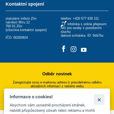
Kontaktní spojení
statutární město Zlín
telefon:
+420 577 630 111
náměstí Míru 12
infolinka s online přepisem
760 01 Zlín
řeči pro osoby s postižením
(
všechna kontaktní spojení
)
sluchu
datová schránka: ID: 5ttb7bs
IČO: 00283924
Odběr novinek
Zaregistrujte svou e-mailovou adresu k pravidelnému odběru
aktuálních informací z našeho webu
Informace o cookies!
Přihlásit se k odběru
Abychom vám usnadnili procházení stránek,
nabídli přizpůsobený obsah nebo reklamu a mohli