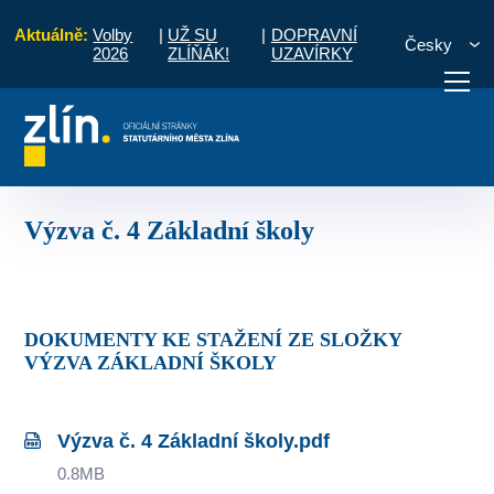
Aktuálně:
Volby
|
UŽ SU
|
DOPRAVNÍ
Česky
2026
ZLÍŇÁK!
UZAVÍRKY
měrů pro naplnění programových rámců
Výzvy
Uzavřené výzvy
Výzva 
otřebuji vyřídit
Potřebuji zaplatit
Diskuzní fór
Výzva č. 4 Základní školy
DOKUMENTY KE STAŽENÍ ZE SLOŽKY
VÝZVA ZÁKLADNÍ ŠKOLY
Výzva č. 4 Základní školy.pdf
0.8MB