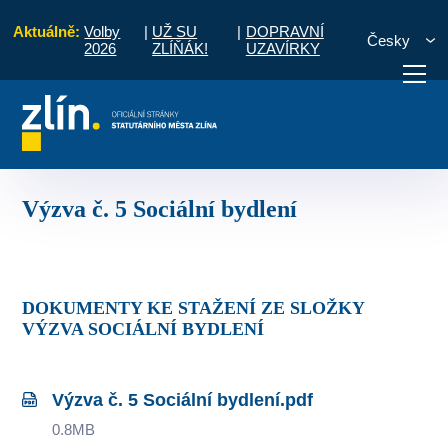
Aktuálně:
Volby
|
UŽ SU
|
DOPRAVNÍ
Česky
2026
ZLÍŇÁK!
UZAVÍRKY
měrů pro naplnění programových rámců
Výzvy
Uzavřené výzvy
Výzva 
otřebuji vyřídit
Potřebuji zaplatit
Diskuzní fór
Výzva č. 5 Sociální bydlení
DOKUMENTY KE STAŽENÍ ZE SLOŽKY
VÝZVA SOCIÁLNÍ BYDLENÍ
Výzva č. 5 Sociální bydlení.pdf
0.8MB