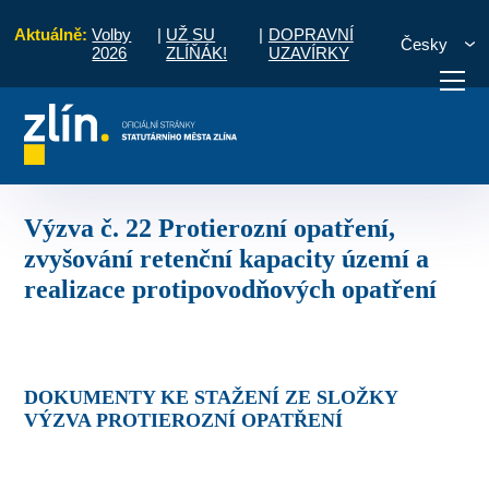
Aktuálně:
Volby
|
UŽ SU
|
DOPRAVNÍ
Česky
2026
ZLÍŇÁK!
UZAVÍRKY
měrů pro naplnění programových rámců
Výzvy
Uzavřené výzvy
Výzva 
otřebuji vyřídit
Potřebuji zaplatit
Diskuzní fór
Výzva č. 22 Protierozní opatření,
zvyšování retenční kapacity území a
realizace protipovodňových opatření
DOKUMENTY KE STAŽENÍ ZE SLOŽKY
VÝZVA PROTIEROZNÍ OPATŘENÍ