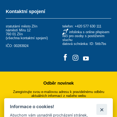
Kontaktní spojení
statutární město Zlín
telefon:
+420 577 630 111
náměstí Míru 12
infolinka s online přepisem
760 01 Zlín
řeči pro osoby s postižením
(
všechna kontaktní spojení
)
sluchu
datová schránka: ID: 5ttb7bs
IČO: 00283924
Odběr novinek
Zaregistrujte svou e-mailovou adresu k pravidelnému odběru
aktuálních informací z našeho webu
Informace o cookies!
Přihlásit se k odběru
Abychom vám usnadnili procházení stránek,