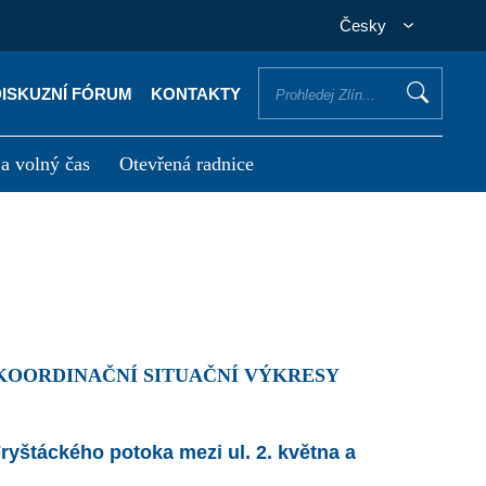
Česky
DISKUZNÍ FÓRUM
KONTAKTY
 a volný čas
Otevřená radnice
otřebuji vyřídit
Potřebuji zaplatit
 KOORDINAČNÍ SITUAČNÍ VÝKRESY
ryštáckého potoka mezi ul. 2. května a