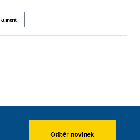
okument
Odběr novinek