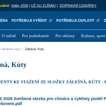
uálně:
Volby 2026
|
UŽ SU ZLÍŇÁK!
|
DOPRAVNÍ UZAVÍRKY
IÉRA
POTŘEBUJI VYŘÍDIT
POTŘEBUJI ZAPLATIT
O městě
Pro podnikatele
Pro občany
Kultura, sport
a
Kariéra
P
v letošním roce
Zálešná, Kúty
ešná, Kúty
ENTY KE STAŽENÍ ZE SLOŽKY ZÁLEŠNÁ, KÚTY -
6 2026 Smíšená stezka pro chodce a cyklisty podél F
ešovem.pdf