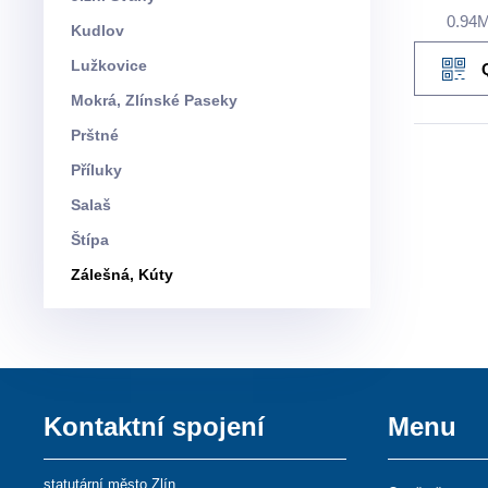
0.94
Kudlov
Lužkovice
Mokrá, Zlínské Paseky
Prštné
Příluky
Salaš
Štípa
Zálešná, Kúty
Kontaktní spojení
Menu
statutární město Zlín