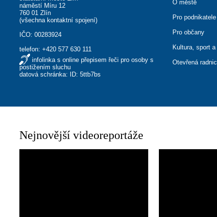
O městě
náměstí Míru 12
760 01 Zlín
Pro podnikatele
(
všechna kontaktní spojení
)
Pro občany
IČO: 00283924
Kultura, sport a
telefon:
+420 577 630 111
infolinka s online přepisem řeči pro osoby s
Otevřená radni
postižením sluchu
datová schránka: ID: 5ttb7bs
Nejnovější videoreportáže