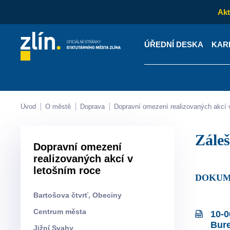
Akt
ÚŘEDNÍ DESKA
KAR
Kontakty
Úřední desk
Úvod
O městě
Doprava
Dopravní omezení realizovaných akcí 
Zál
Dopravní omezení
realizovaných akcí v
letošním roce
DOKUM
Bartošova čtvrť, Obeciny
Centrum města
10-0
Bur
Jižní Svahy