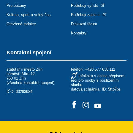
Pro občany
Potřebuji vyřídit
Kultura, sport a volný čas
Potřebuji zaplatit
Otevřená radnice
Diskuzní fórum
Kontakty
Kontaktní spojení
statutární město Zlín
telefon:
+420 577 630 111
náměstí Míru 12
infolinka s online přepisem
760 01 Zlín
řeči pro osoby s postižením
(
všechna kontaktní spojení
)
sluchu
datová schránka: ID: 5ttb7bs
IČO: 00283924