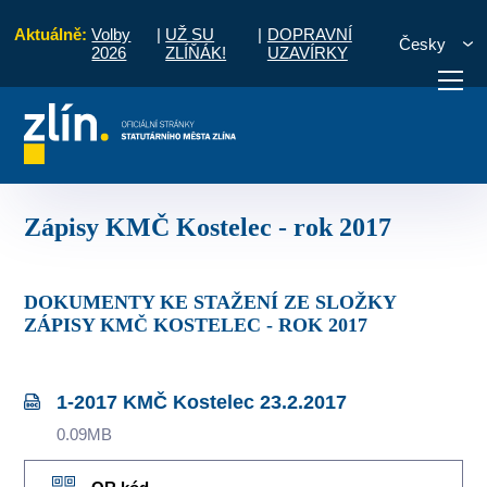
Aktuálně:
Volby
|
UŽ SU
|
DOPRAVNÍ
Česky
2026
ZLÍŇÁK!
UZAVÍRKY
ec
Komise MČ
Zápisy a priority
Zápisy KMČ Kostelec - rok 2017
otřebuji vyřídit
Potřebuji zaplatit
Diskuzní fór
Zápisy KMČ Kostelec - rok 2017
DOKUMENTY KE STAŽENÍ ZE SLOŽKY
ZÁPISY KMČ KOSTELEC - ROK 2017
1-2017 KMČ Kostelec 23.2.2017
0.09MB