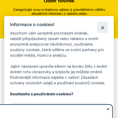
Odběr novinek
Zaregistrujte svou e-mailovou adresu k pravidelnému odběru
aktuálních informací z našeho webu
Informace o cookies!
Přihlásit se k odběru
Abychom vám usnadnili procházení stránek,
nabídli přizpůsobený obsah nebo reklamu a mohli
anonymně analyzovat návštěvnost, využíváme
Aplikace Mobilní rozhlas
soubory cookies, které sdílíme se svými partnery pro
sociální média, inzerci a analýzu.
Chcete dostávat do svého mobilu či mailu upozornění na
blížící se nebezpečí, odstávky, poruchy a výpadky energií,
Jejich nastavení upravíte klikem na ikonku štítu v levém
ankety, pozvánky na kulturní a sportovní akce?
dolním rohu obrazovky a kdykoliv jej můžete změnit.
Více informací o aplikaci
Podrobnější informace najdete v našich Zásadách
ochrany osobních údajů a používání souborů cookies.
Souhlasíte s používáním cookies?
© 2026 Magistrát města Zlína
Prohlášení o používání cookies
Ano, souhlasím
všechna práva vyhrazena
Ochrana osobních údajů
Prohlášení o přístupnosti
Podněty k webovým stránkám