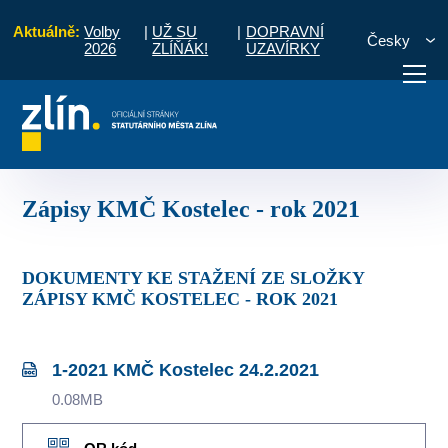
Aktuálně:
Volby
|
UŽ SU
|
DOPRAVNÍ
Česky
2026
ZLÍŇÁK!
UZAVÍRKY
ec
Komise MČ
Zápisy a priority
Zápisy KMČ Kostelec - rok 2021
otřebuji vyřídit
Potřebuji zaplatit
Diskuzní fór
Zápisy KMČ Kostelec - rok 2021
DOKUMENTY KE STAŽENÍ ZE SLOŽKY
ZÁPISY KMČ KOSTELEC - ROK 2021
1-2021 KMČ Kostelec 24.2.2021
0.08MB