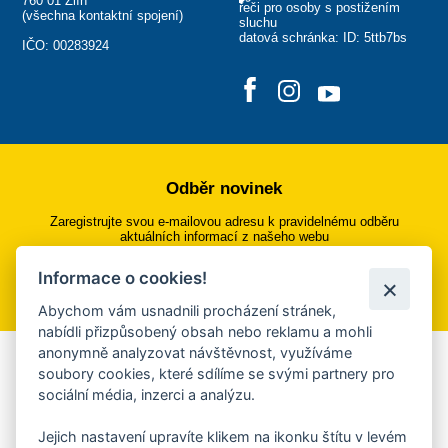
760 01 Zlín
řeči pro osoby s postižením
(
všechna kontaktní spojení
)
sluchu
datová schránka: ID: 5ttb7bs
IČO: 00283924
Odběr novinek
Zaregistrujte svou e-mailovou adresu k pravidelnému odběru
aktuálních informací z našeho webu
Informace o cookies!
Přihlásit se k odběru
Abychom vám usnadnili procházení stránek,
nabídli přizpůsobený obsah nebo reklamu a mohli
anonymně analyzovat návštěvnost, využíváme
Aplikace Mobilní rozhlas
soubory cookies, které sdílíme se svými partnery pro
sociální média, inzerci a analýzu.
Chcete dostávat do svého mobilu či mailu upozornění na
blížící se nebezpečí, odstávky, poruchy a výpadky energií,
Jejich nastavení upravíte klikem na ikonku štítu v levém
ankety, pozvánky na kulturní a sportovní akce?