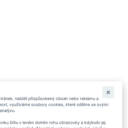
tránek, nabídli přizpůsobený obsah nebo reklamu a
 ankety, pozvánky na kulturní a sportovní akce?
st, využíváme soubory cookies, které sdílíme se svými
 analýzu.
konku štítu v levém dolním rohu obrazovky a kdykoliv jej