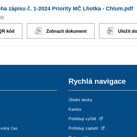
oha zápisu č. 1-2024 Priority MČ Lhotka - Chlum.pdf
MB
QR kód
Zobrazit dokument
Uložit d
Rychlá navigace
Úřední deska
Kariéra
Potřebuji vyřídit
 volný čas
Potřebuji zaplatit