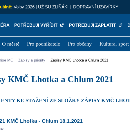
uálně:
Volby 2026
|
UŽ SU ZLÍŇÁK!
|
DOPRAVNÍ UZAVÍRKY
IÉRA
POTŘEBUJI VYŘÍDIT
POTŘEBUJI ZAPLATIT
O městě
Pro podnikatele
Pro občany
Kultura, sport
a
Kariéra
P
mise MČ
Zápisy a priority
Zápisy KMČ Lhotka a Chlum 2021
isy KMČ Lhotka a Chlum 2021
ENTY KE STAŽENÍ ZE SLOŽKY ZÁPISY KMČ LHOT
21 KMČ Lhotka - Chlum 18.1.2021
MB