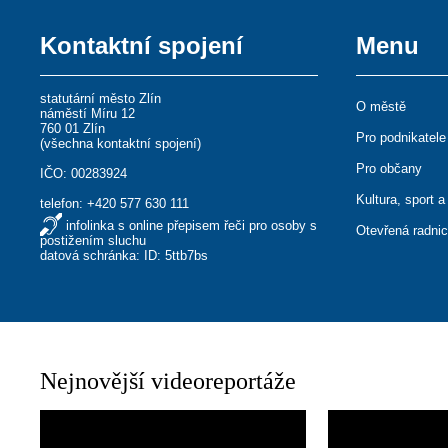
Kontaktní spojení
Menu
statutární město Zlín
O městě
náměstí Míru 12
760 01 Zlín
Pro podnikatele
(
všechna kontaktní spojení
)
Pro občany
IČO: 00283924
Kultura, sport a
telefon:
+420 577 630 111
infolinka s online přepisem řeči pro osoby s
Otevřená radni
postižením sluchu
datová schránka: ID: 5ttb7bs
Nejnovější videoreportáže