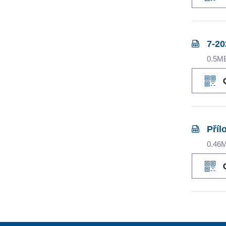
7-2
0.5M
Příl
0.46