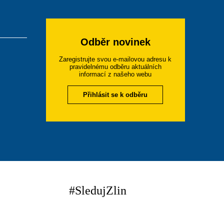
Odběr novinek
Zaregistrujte svou e-mailovou adresu k
pravidelnému odběru aktuálních
informací z našeho webu
Přihlásit se k odběru
#SledujZlin