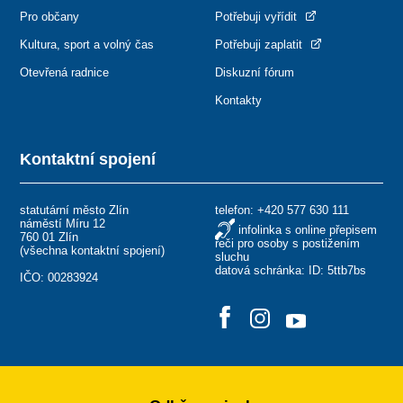
Pro občany
Potřebuji vyřídit
Kultura, sport a volný čas
Potřebuji zaplatit
Otevřená radnice
Diskuzní fórum
Kontakty
Kontaktní spojení
statutární město Zlín
telefon:
+420 577 630 111
náměstí Míru 12
infolinka s online přepisem
760 01 Zlín
řeči pro osoby s postižením
(
všechna kontaktní spojení
)
sluchu
datová schránka: ID: 5ttb7bs
IČO: 00283924