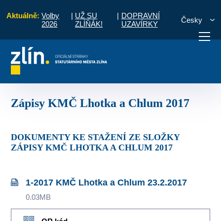
Aktuálně:
Volby
|
UŽ SU
|
DOPRAVNÍ
Česky
2026
ZLÍŇÁK!
UZAVÍRKY
Komise MČ
Zápisy a priority
Zápisy KMČ Lhotka a Chlum 2017
otřebuji vyřídit
Potřebuji zaplatit
Diskuzní fór
Zápisy KMČ Lhotka a Chlum 2017
DOKUMENTY KE STAŽENÍ ZE SLOŽKY
ZÁPISY KMČ LHOTKA A CHLUM 2017
1-2017 KMČ Lhotka a Chlum 23.2.2017
0.03MB