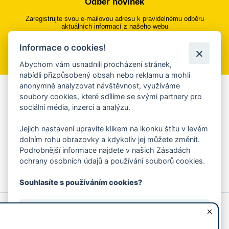
Odběr novinek
Zaregistrujte svou e-mailovou adresu k pravidelnému odběru
aktuálních informací z našeho webu
Informace o cookies!
Přihlásit se k odběru
Abychom vám usnadnili procházení stránek,
nabídli přizpůsobený obsah nebo reklamu a mohli
anonymně analyzovat návštěvnost, využíváme
Aplikace Mobilní rozhlas
soubory cookies, které sdílíme se svými partnery pro
sociální média, inzerci a analýzu.
Chcete dostávat do svého mobilu či mailu upozornění na
blížící se nebezpečí, odstávky, poruchy a výpadky energií,
Jejich nastavení upravíte klikem na ikonku štítu v levém
ankety, pozvánky na kulturní a sportovní akce?
dolním rohu obrazovky a kdykoliv jej můžete změnit.
Více informací o aplikaci
Podrobnější informace najdete v našich Zásadách
ochrany osobních údajů a používání souborů cookies.
Souhlasíte s používáním cookies?
© 2026 Magistrát města Zlína
Prohlášení o používání cookies
Ano, souhlasím
všechna práva vyhrazena
Ochrana osobních údajů
Prohlášení o přístupnosti
Podněty k webovým stránkám