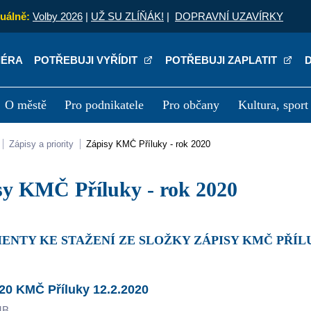
uálně:
Volby 2026
|
UŽ SU ZLÍŇÁK!
|
DOPRAVNÍ UZAVÍRKY
IÉRA
POTŘEBUJI VYŘÍDIT
POTŘEBUJI ZAPLATIT
O městě
Pro podnikatele
Pro občany
Kultura, sport
a
Kariéra
P
Zápisy a priority
Zápisy KMČ Příluky - rok 2020
isy KMČ Příluky - rok 2020
ENTY KE STAŽENÍ ZE SLOŽKY ZÁPISY KMČ PŘÍLU
20 KMČ Příluky 12.2.2020
MB