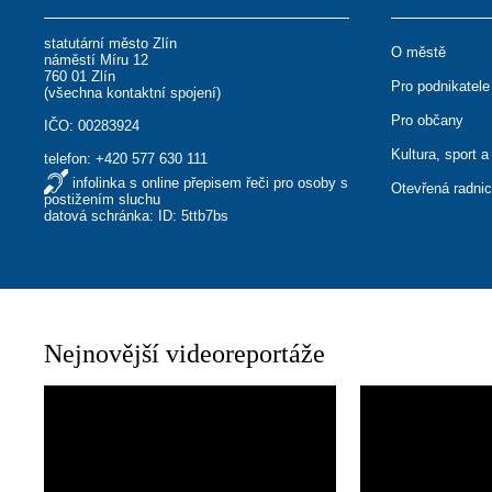
statutární město Zlín
O městě
náměstí Míru 12
760 01 Zlín
Pro podnikatele
(
všechna kontaktní spojení
)
Pro občany
IČO: 00283924
Kultura, sport a
telefon:
+420 577 630 111
infolinka s online přepisem řeči pro osoby s
Otevřená radni
postižením sluchu
datová schránka: ID: 5ttb7bs
Nejnovější videoreportáže