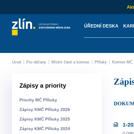
Akt
ÚŘEDNÍ DESKA
KAR
Kontakty
Úřední desk
Úvod
Pro občany
Místní části a komise
Příluky
Komise MČ
Záp
Zápisy a priority
Priority MČ Příluky
DOKUM
Zápisy KMČ Příluky 2026
Zápisy KMČ Příluky 2025
1-20
Zápisy KMČ Příluky 2024
0.09