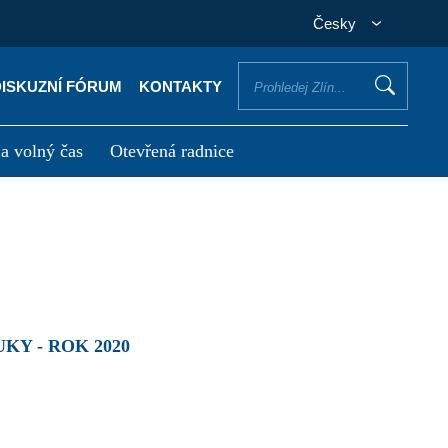
Česky
DISKUZNÍ FÓRUM
KONTAKTY
 a volný čas
Otevřená radnice
otřebuji vyřídit
Potřebuji zaplatit
KY - ROK 2020