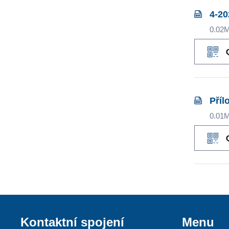
4-20
0.02
Příl
0.01
Kontaktní spojení
Menu