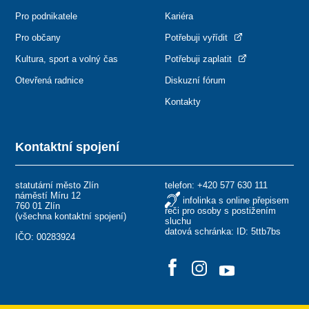
Pro podnikatele
Kariéra
Pro občany
Potřebuji vyřídit
Kultura, sport a volný čas
Potřebuji zaplatit
Otevřená radnice
Diskuzní fórum
Kontakty
Kontaktní spojení
statutární město Zlín
telefon:
+420 577 630 111
náměstí Míru 12
infolinka s online přepisem
760 01 Zlín
řeči pro osoby s postižením
(
všechna kontaktní spojení
)
sluchu
datová schránka: ID: 5ttb7bs
IČO: 00283924