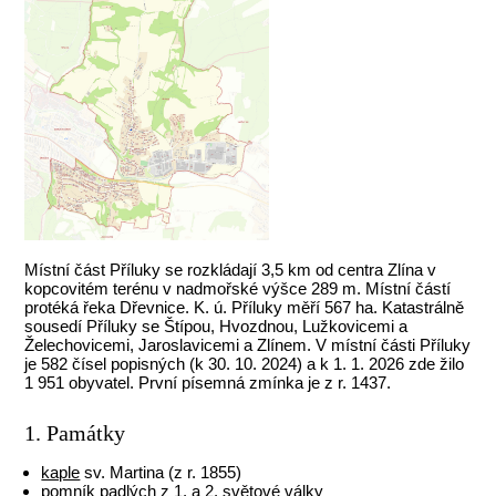
Místní část Příluky se rozkládají 3,5 km od centra Zlína v
kopcovitém terénu v nadmořské výšce 289 m. Místní částí
protéká řeka Dřevnice. K. ú. Příluky měří 567 ha. Katastrálně
sousedí Příluky se Štípou, Hvozdnou, Lužkovicemi a
Želechovicemi, Jaroslavicemi a Zlínem. V místní části Příluky
je 582 čísel popisných (k 30. 10. 2024) a k 1. 1. 2026 zde žilo
1 951 obyvatel. První písemná zmínka je z r. 1437.
1. Památky
kaple
sv. Martina (z r. 1855)
pomník padlých z 1. a 2. světové války