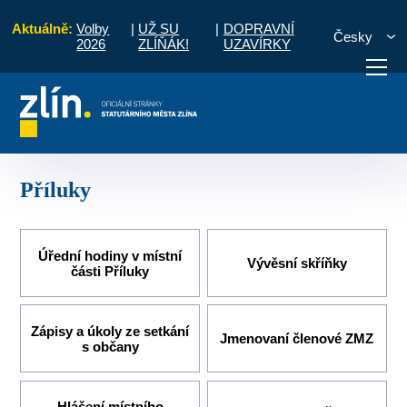
Aktuálně:
Volby
|
UŽ SU
|
DOPRAVNÍ
Česky
2026
ZLÍŇÁK!
UZAVÍRKY
Úvod
Pro občany
Místní části a komise
Příluky
otřebuji vyřídit
Potřebuji zaplatit
Diskuzní fór
Příluky
Úřední hodiny v místní
Vývěsní skříňky
části Příluky
Zápisy a úkoly ze setkání
Jmenovaní členové ZMZ
s občany
Hlášení místního