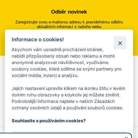
Odběr novinek
Zaregistrujte svou e-mailovou adresu k pravidelnému odběru
aktuálních informací z našeho webu
Informace o cookies!
Přihlásit se k odběru
Abychom vám usnadnili procházení stránek,
nabídli přizpůsobený obsah nebo reklamu a mohli
anonymně analyzovat návštěvnost, využíváme
Aplikace Mobilní rozhlas
soubory cookies, které sdílíme se svými partnery pro
sociální média, inzerci a analýzu.
Chcete dostávat do svého mobilu či mailu upozornění na
blížící se nebezpečí, odstávky, poruchy a výpadky energií,
Jejich nastavení upravíte klikem na ikonku štítu v levém
ankety, pozvánky na kulturní a sportovní akce?
dolním rohu obrazovky a kdykoliv jej můžete změnit.
Více informací o aplikaci
Podrobnější informace najdete v našich Zásadách
ochrany osobních údajů a používání souborů cookies.
Souhlasíte s používáním cookies?
© 2026 Magistrát města Zlína
Prohlášení o používání cookies
Ano, souhlasím
všechna práva vyhrazena