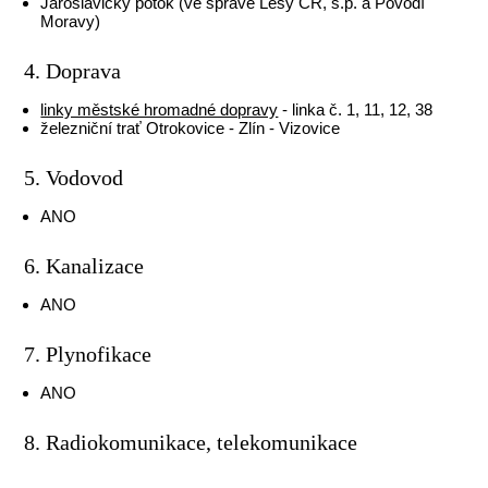
Jaroslavický potok (ve správě Lesy ČR, s.p. a Povodí
Moravy)
4. Doprava
linky městské hromadné dopravy
- linka č. 1, 11, 12, 38
železniční trať Otrokovice - Zlín - Vizovice
5. Vodovod
ANO
6. Kanalizace
ANO
7. Plynofikace
ANO
8. Radiokomunikace, telekomunikace