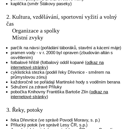
kaplička (směr Štákovy paseky)
2. Kultura, vzdělávání, sportovní vyžití a volný
čas
Organizace a spolky
Místní zvyky
parčík na návsi (pořádání táboráků, stavění a kácení máje)
pramen vody - v r. 2000 byl opraven (zbudován altán s
osvětlením)
fotbalové hřiště (fotbalový oddíl kopané (
odkaz na
internetové stránky
)
cyklistická stezka (podél řeky Dřevnice - směrem na
průmyslovou zónu)
každoročně se pořádají Martinské hody s voděním berana
Sdružení za zdravé Příluky
pobočka Knihovny Františka Bartoše Zlín (
odkaz na
internetové stránky
)
3. Řeky, potoky
řeka Dřevnice (ve správě Povodí Moravy, s. p.)
Přílucký potok (ve správě Lesy ČR, s.p.)