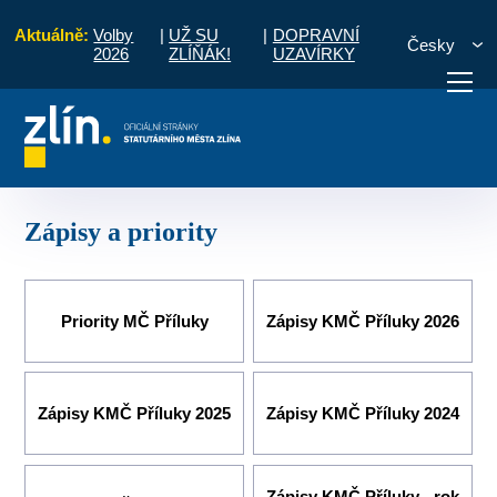
Aktuálně:
Volby
|
UŽ SU
|
DOPRAVNÍ
Česky
2026
ZLÍŇÁK!
UZAVÍRKY
any
Místní části a komise
Příluky
Komise MČ
Zápisy a priority
otřebuji vyřídit
Potřebuji zaplatit
Diskuzní fór
Zápisy a priority
Priority MČ Příluky
Zápisy KMČ Příluky 2026
Zápisy KMČ Příluky 2025
Zápisy KMČ Příluky 2024
Zápisy KMČ Příluky - rok