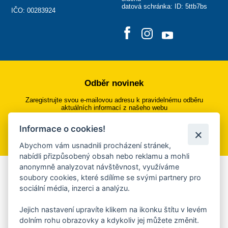
datová schránka: ID: 5ttb7bs
IČO: 00283924
Odběr novinek
Zaregistrujte svou e-mailovou adresu k pravidelnému odběru
aktuálních informací z našeho webu
Informace o cookies!
Přihlásit se k odběru
Abychom vám usnadnili procházení stránek,
nabídli přizpůsobený obsah nebo reklamu a mohli
anonymně analyzovat návštěvnost, využíváme
Aplikace Mobilní rozhlas
soubory cookies, které sdílíme se svými partnery pro
sociální média, inzerci a analýzu.
Chcete dostávat do svého mobilu či mailu upozornění na
blížící se nebezpečí, odstávky, poruchy a výpadky energií,
Jejich nastavení upravíte klikem na ikonku štítu v levém
ankety, pozvánky na kulturní a sportovní akce?
dolním rohu obrazovky a kdykoliv jej můžete změnit.
Více informací o aplikaci