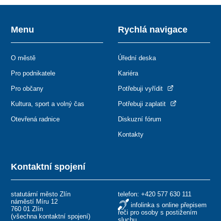
Menu
Rychlá navigace
O městě
Úřední deska
Pro podnikatele
Kariéra
Pro občany
Potřebuji vyřídit
Kultura, sport a volný čas
Potřebuji zaplatit
Otevřená radnice
Diskuzní fórum
Kontakty
Kontaktní spojení
statutární město Zlín
telefon:
+420 577 630 111
náměstí Míru 12
infolinka s online přepisem
760 01 Zlín
řeči pro osoby s postižením
(
všechna kontaktní spojení
)
sluchu