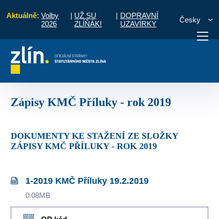
Aktuálně:
Volby
|
UŽ SU
|
DOPRAVNÍ
Česky
2026
ZLÍŇÁK!
UZAVÍRKY
luky
Komise MČ
Zápisy a priority
Zápisy KMČ Příluky - rok 2019
otřebuji vyřídit
Potřebuji zaplatit
Diskuzní fór
Zápisy KMČ Příluky - rok 2019
DOKUMENTY KE STAŽENÍ ZE SLOŽKY
ZÁPISY KMČ PŘÍLUKY - ROK 2019
1-2019 KMČ Příluky 19.2.2019
0.08MB