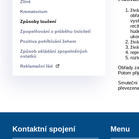
Zlíně
živá
Krematorium
obřa
vys
Způsoby loučení
reci
hude
Zpopelňování v průběhu tisíciletí
uko
Pozitiva pohřbívání žehem
živá
živá
Způsob ukládání zpopelněných
repr
ostatků
rozl
Reklamační řád
Obřady za
Potom přij
Smuteční s
převezena
Kontaktní spojení
Menu