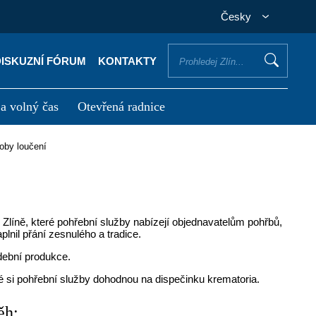
Česky
DISKUZNÍ FÓRUM
KONTAKTY
 a volný čas
Otevřená radnice
otřebuji vyřídit
Potřebuji zaplatit
soby loučení
 Zlíně, které pohřební služby nabízejí objednavatelům pohřbů,
lnil přání zesnulého a tradice.
dební produkce.
ré si pohřební služby dohodnou na dispečinku krematoria.
ěh: