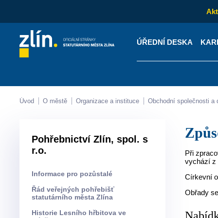
Akt
ÚŘEDNÍ DESKA
KAR
Kontakty
Úřední desk
Úvod
O městě
Organizace a instituce
Obchodní společnosti 
Způ
Pohřebnictví Zlín, spol. s
r.o.
Při zpraco
vychází z 
Informace pro pozůstalé
Církevní o
Řád veřejných pohřebišť
Obřady se 
statutárního města Zlína
Historie Lesního hřbitova ve
Nabídk