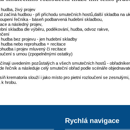
 hudba, živý projev
d začíná hudbou - při příchodu smutečních hostů,další skladba na uk
toupení řečníka - báseň podbarvená hudební skladbou,
tace a následný projev,
bní skladba dle výběru, poděkování, hudba, odvoz rakve,
nčení
 hudba bez projevu - jen hudební skladby
 hudba nebo reprohudba + recitace
ohudba i projev mluvený či recitace
oučení s urnou (zpopelněnými ostatky)
čínají uvedením pozůstalých a všech smutečních hostů - obřadníkem
de řečník a následuje celý smuteční obřad podle scénáře objednavat
íň krematoria slouží i jako místo pro pietní rozloučení se zesnulými
 k hrobu.
Rychlá navigace