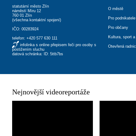
statutární město Zlín
O městě
náměstí Míru 12
760 01 Zlín
Pro podnikatele
(
všechna kontaktní spojení
)
Pro občany
IČO: 00283924
Kultura, sport a
telefon:
+420 577 630 111
infolinka s online přepisem řeči pro osoby s
Otevřená radni
postižením sluchu
datová schránka: ID: 5ttb7bs
Nejnovější videoreportáže