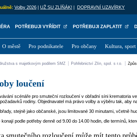
uálně:
Volby 2026
|
UŽ SU ZLÍŇÁK!
|
DOPRAVNÍ UZAVÍRKY
IÉRA
POTŘEBUJI VYŘÍDIT
POTŘEBUJI ZAPLATIT
O městě
Pro podnikatele
Pro občany
Kultura, sport
a
Kariéra
P
a družstva s majetkovým podilem SMZ
Pohřebnictví Zlín, spol. s r.o.
Způ
soby loučení
vávání scénáře pro smuteční rozloučení v obřadní síni krematoria ve
požadavků rodiny. Objednavatel má právo volby a výběru tak, aby nap
břady, stejně jako občanské, jsou limitované 30 minutami, včetně hu
konají podle potřeby denně od 9.00 do 14.00 hodin, dle termínů, kte
a smutečního rozloučení může mít tento průb