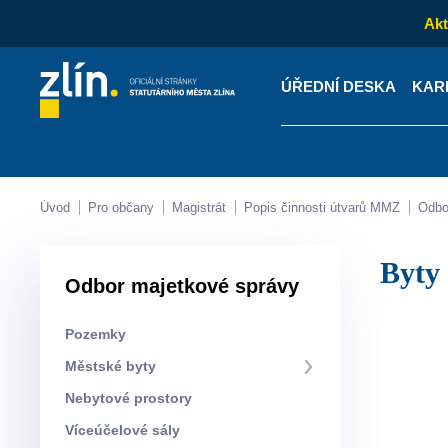
Akt
ÚŘEDNÍ DESKA
KAR
Kontakty
Úřední desk
Úvod
Pro občany
Magistrát
Popis činnosti útvarů MMZ
Odb
Byt
Odbor majetkové správy
Pozemky
Městské byty
Nebytové prostory
Víceúčelové sály