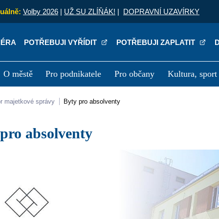
uálně:
Volby 2026
|
UŽ SU ZLÍŇÁK!
|
DOPRAVNÍ UZAVÍRKY
IÉRA
POTŘEBUJI VYŘÍDIT
POTŘEBUJI ZAPLATIT
O městě
Pro podnikatele
Pro občany
Kultura, sport
a
Kariéra
P
or majetkové správy
Byty pro absolventy
y pro absolventy