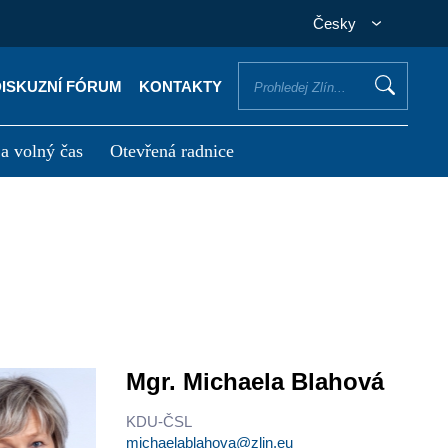
Česky
DISKUZNÍ FÓRUM
KONTAKTY
 a volný čas
Otevřená radnice
otřebuji vyřídit
Potřebuji zaplatit
Mgr. Michaela Blahová
KDU-ČSL
michaelablahova@zlin.eu