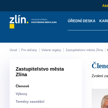
Akt
ÚŘEDNÍ DESKA
KAR
Kontakty
Úřední desk
Úvod
Pro občany
Volené orgány
Zastupitelstvo města Zlína
Čle
Zastupitelstvo města
Zlína
Zvolení za
Členové
Výbory
Termíny zasedání