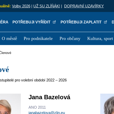
uálně:
Volby 2026
|
UŽ SU ZLÍŇÁK!
|
DOPRAVNÍ UZAVÍRKY
IÉRA
POTŘEBUJI VYŘÍDIT
POTŘEBUJI ZAPLATIT
O městě
Pro podnikatele
Pro občany
Kultura, sport
a
Kariéra
P
Členové
nové
stupitelé pro volební období 2022 – 2026
Jana Bazelová
ANO 2011
janabazelova@zlin.eu