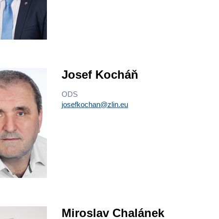
Josef Kocháň
ODS
josefkochan@zlin.eu
Miroslav Chalánek