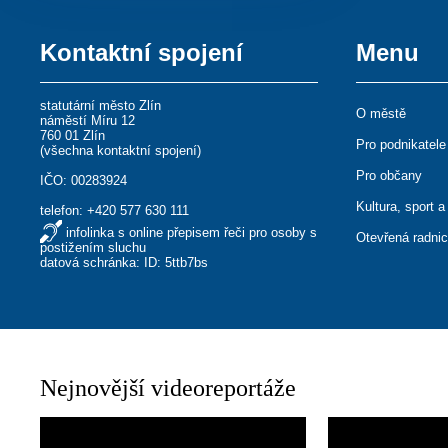
Kontaktní spojení
Menu
statutární město Zlín
O městě
náměstí Míru 12
760 01 Zlín
Pro podnikatele
(
všechna kontaktní spojení
)
Pro občany
IČO: 00283924
Kultura, sport a
telefon:
+420 577 630 111
infolinka s online přepisem řeči pro osoby s
Otevřená radni
postižením sluchu
datová schránka: ID: 5ttb7bs
Nejnovější videoreportáže