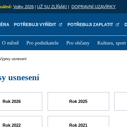
uálně:
Volby 2026
|
UŽ SU ZLÍŇÁK!
|
DOPRAVNÍ UZAVÍRKY
IÉRA
POTŘEBUJI VYŘÍDIT
POTŘEBUJI ZAPLATIT
O městě
Pro podnikatele
Pro občany
Kultura, sport
a
Kariéra
P
Výpisy usnesení
isy usnesení
Rok 2026
Rok 2025
Rok 2022
Rok 2021