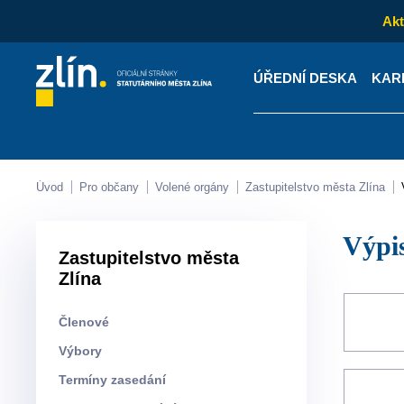
Akt
ÚŘEDNÍ DESKA
KAR
Kontakty
Úřední desk
Úvod
Pro občany
Volené orgány
Zastupitelstvo města Zlína
Výp
Zastupitelstvo města
Zlína
Členové
Výbory
Termíny zasedání