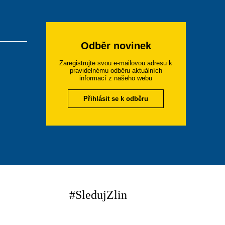
Odběr novinek
Zaregistrujte svou e-mailovou adresu k
pravidelnému odběru aktuálních
informací z našeho webu
Přihlásit se k odběru
#SledujZlin