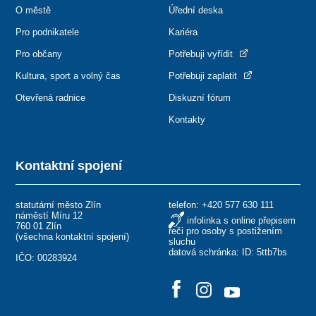
O městě
Úřední deska
Pro podnikatele
Kariéra
Pro občany
Potřebuji vyřídit
Kultura, sport a volný čas
Potřebuji zaplatit
Otevřená radnice
Diskuzní fórum
Kontakty
Kontaktní spojení
statutární město Zlín
telefon:
+420 577 630 111
náměstí Míru 12
infolinka s online přepisem
760 01 Zlín
řeči pro osoby s postižením
(
všechna kontaktní spojení
)
sluchu
datová schránka: ID: 5ttb7bs
IČO: 00283924