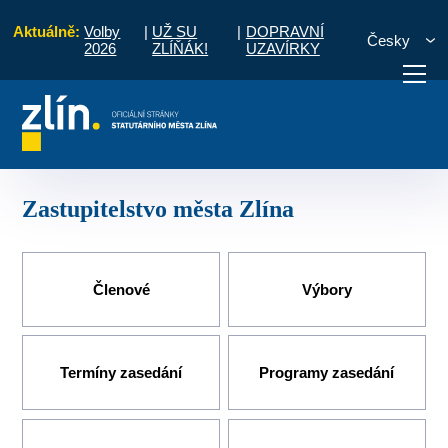
Aktuálně:
Volby
|
UŽ SU
|
DOPRAVNÍ
Česky
2026
ZLÍŇÁK!
UZAVÍRKY
Úvod
Pro občany
Volené orgány
Zastupitelstvo města Zlína
otřebuji vyřídit
Potřebuji zaplatit
Diskuzní fór
Zastupitelstvo města Zlína
Členové
Výbory
Termíny zasedání
Programy zasedání