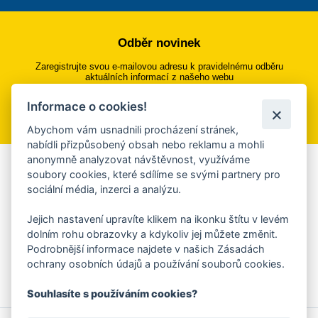
Odběr novinek
Zaregistrujte svou e-mailovou adresu k pravidelnému odběru
aktuálních informací z našeho webu
Informace o cookies!
Přihlásit se k odběru
Abychom vám usnadnili procházení stránek,
nabídli přizpůsobený obsah nebo reklamu a mohli
anonymně analyzovat návštěvnost, využíváme
Aplikace Mobilní rozhlas
soubory cookies, které sdílíme se svými partnery pro
sociální média, inzerci a analýzu.
Chcete dostávat do svého mobilu či mailu upozornění na
blížící se nebezpečí, odstávky, poruchy a výpadky energií,
Jejich nastavení upravíte klikem na ikonku štítu v levém
ankety, pozvánky na kulturní a sportovní akce?
dolním rohu obrazovky a kdykoliv jej můžete změnit.
Více informací o aplikaci
Podrobnější informace najdete v našich Zásadách
ochrany osobních údajů a používání souborů cookies.
Souhlasíte s používáním cookies?