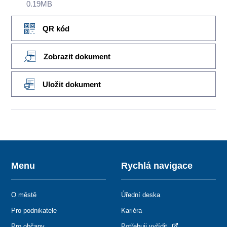
0.19MB
QR kód
Zobrazit dokument
Uložit dokument
Menu
Rychlá navigace
O městě
Úřední deska
Pro podnikatele
Kariéra
Pro občany
Potřebuji vyřídit