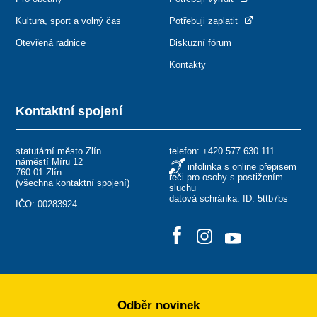
Kultura, sport a volný čas
Potřebuji zaplatit
Otevřená radnice
Diskuzní fórum
Kontakty
Kontaktní spojení
statutární město Zlín
telefon:
+420 577 630 111
náměstí Míru 12
infolinka s online přepisem
760 01 Zlín
řeči pro osoby s postižením
(
všechna kontaktní spojení
)
sluchu
datová schránka: ID: 5ttb7bs
IČO: 00283924
Odběr novinek