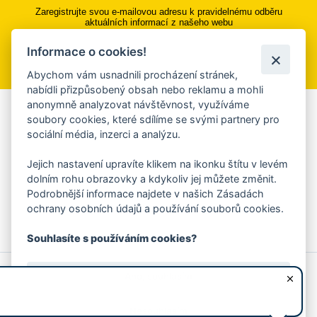
Zaregistrujte svou e-mailovou adresu k pravidelnému odběru
aktuálních informací z našeho webu
Informace o cookies!
Přihlásit se k odběru
Abychom vám usnadnili procházení stránek,
nabídli přizpůsobený obsah nebo reklamu a mohli
anonymně analyzovat návštěvnost, využíváme
Aplikace Mobilní rozhlas
soubory cookies, které sdílíme se svými partnery pro
sociální média, inzerci a analýzu.
Chcete dostávat do svého mobilu či mailu upozornění na
blížící se nebezpečí, odstávky, poruchy a výpadky energií,
Jejich nastavení upravíte klikem na ikonku štítu v levém
ankety, pozvánky na kulturní a sportovní akce?
dolním rohu obrazovky a kdykoliv jej můžete změnit.
Více informací o aplikaci
Podrobnější informace najdete v našich Zásadách
ochrany osobních údajů a používání souborů cookies.
Souhlasíte s používáním cookies?
© 2026 Magistrát města Zlína
Prohlášení o používání cookies
Ano, souhlasím
všechna práva vyhrazena
Ochrana osobních údajů
Prohlášení o přístupnosti
Podněty k webovým stránkám
Kontakt:
webmaster@zlin.eu
Nesouhlasím