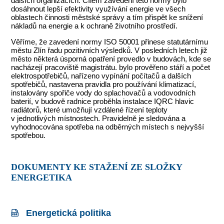
dalších organizacích. Cílem zavedení této normy bylo
dosáhnout lepší efektivity využívání energie ve všech
oblastech činnosti městské správy a tím přispět ke snížení
nákladů na energie a k ochraně životního prostředí.
Věříme, že zavedení normy ISO 50001 přinese statutárnímu
městu Zlín řadu pozitivních výsledků. V posledních letech již
město některá úsporná opatření provedlo v budovách, kde se
nacházejí pracoviště magistrátu. bylo prověřeno stáří a počet
elektrospotřebičů, nařízeno vypínání počítačů a dalších
spotřebičů, nastavena pravidla pro používání klimatizací,
instalovány spořiče vody do splachovačů a vodovodních
baterií, v budově radnice proběhla instalace IQRC hlavic
radiátorů, které umožňují vzdálené řízení teploty
v jednotlivých místnostech. Pravidelně je sledována a
vyhodnocována spotřeba na odběrných místech s nejvyšší
spotřebou.
DOKUMENTY KE STAŽENÍ ZE SLOŽKY
ENERGETIKA
Energetická politika