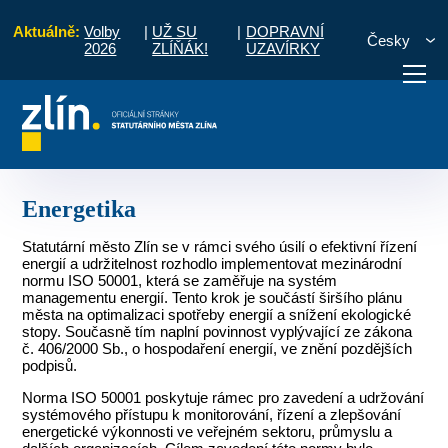
Aktuálně:
Volby
|
UŽ SU
|
DOPRAVNÍ
Česky
2026
ZLÍŇÁK!
UZAVÍRKY
Popis činnosti útvarů MMZ
Odbor majetkové správy
Energetika
otřebuji vyřídit
Potřebuji zaplatit
Diskuzní fór
Energetika
Statutární město Zlín se v rámci svého úsilí o efektivní řízení
energií a udržitelnost rozhodlo implementovat mezinárodní
normu ISO 50001, která se zaměřuje na systém
managementu energií. Tento krok je součástí širšího plánu
města na optimalizaci spotřeby energií a snížení ekologické
stopy. Současně tím naplní povinnost vyplývající ze zákona
č. 406/2000 Sb., o hospodaření energií, ve znění pozdějších
podpisů.
Norma ISO 50001 poskytuje rámec pro zavedení a udržování
systémového přístupu k monitorování, řízení a zlepšování
energetické výkonnosti ve veřejném sektoru, průmyslu a