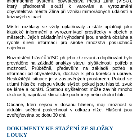
informačního systému obyvatelstva města Zlína (VISO),
který přednostně slouží k varování a vyrozumění
obyvatelstva města Zlína při vzniku mimořádných událostí a
krizových situací.
Místní rozhlasy se vždy uplatňovaly a stále uplatňují jako
klasické informační a vyrozumívací prostředky v obcích a
městech. Jejich základními výhodami jsou snadná obsluha a
rychlé šíření informací pro široké množství posluchačů
najednou.
Rozmístění hlásičů VISO při jeho zřizování a doplňování bylo
prováděno na základě analýzy stavu, slyšitelnosti, potřeb a
možností. Průběžně, především na základě potřeb a
informací od obyvatelstva, dochází k jeho korekci a úpravě.
Nesložitější situace je v zastavěných prostorech. Pokud se
utlumí hlásiče, nejsou všude slyšet, pokud jsou hlasité, zvuk
se láme a odráží. Špatnou slyšitelnost může zavinit mnoho
okolností, například klimatické podmínky nebo okolní hluk.
Občané, kteří nejsou v dosahu hlášení, mají možnost si
aktuální sdělení poslechnout v odkazu níže. Hlášení jsou
zveřejňována po dobu 30 dní.
DOKUMENTY KE STAŽENÍ ZE SLOŽKY
LOUKY