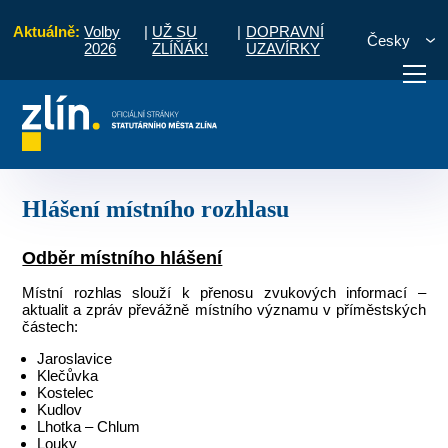
Aktuálně:
Volby
|
UŽ SU
|
DOPRAVNÍ
Česky
2026
ZLÍŇÁK!
UZAVÍRKY
o občany
Místní části a komise
Louky
Hlášení místního rozhlasu
otřebuji vyřídit
Potřebuji zaplatit
Diskuzní fór
Hlášení místního rozhlasu
Odběr místního hlášení
Místní rozhlas slouží k přenosu zvukových informací –
aktualit a zpráv převážně místního významu v příměstských
částech:
Jaroslavice
Klečůvka
Kostelec
Kudlov
Lhotka – Chlum
Louky