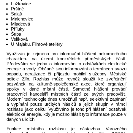
Lužkovice
Prštné
Salaš
Malenovice
Mladcová
Příluky
Štípa
Velíková
U Majáku, Filmové ateliéry
Využíván je zejména pro informační hlášení nekomerčního
charakteru na území konkrétních příměstských částí.
Především se jedná o informování o odstávkách elektrické
energie a vody. Občané jsou informování o termínech svozu
odpadu, deratizace či příjezdu mobilní služebny Městské
policie Zlín. Rozhlas může rovněž sloužit ke zveřejnění
pozvánek na kulturně-společenské akce, které organizují
spolky v dané místní části. Samotné hlášení provádí
pracovníci kanceláří místních částí ze svých pracovišť.
Moderní technologie dnes umožňují např. selektivní zapínání
a vypínání pouze určitých hlásičů a jejich skupin v rámci
rozhlasu jako celku. Využíváno je toho při hlášení odstávek
elektrické energie, kdy je možno hlásit tyto informace pouze v
daných ulicích.
Funkce místního rozhlasu je nástavbou Varovného