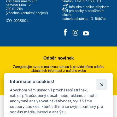
statutární město Zlín
telefon:
+420 577 630 111
náměstí Míru 12
infolinka s online přepisem
760 01 Zlín
řeči pro osoby s postižením
(
všechna kontaktní spojení
)
sluchu
datová schránka: ID: 5ttb7bs
IČO: 00283924
Odběr novinek
Zaregistrujte svou e-mailovou adresu k pravidelnému odběru
aktuálních informací z našeho webu
Informace o cookies!
Přihlásit se k odběru
Abychom vám usnadnili procházení stránek,
nabídli přizpůsobený obsah nebo reklamu a mohli
anonymně analyzovat návštěvnost, využíváme
Aplikace Mobilní rozhlas
soubory cookies, které sdílíme se svými partnery pro
sociální média, inzerci a analýzu.
Chcete dostávat do svého mobilu či mailu upozornění na