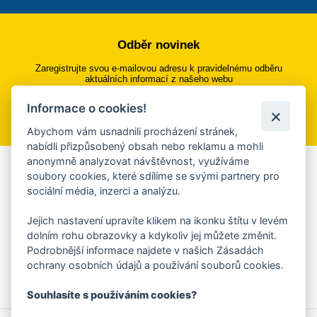
Odběr novinek
Zaregistrujte svou e-mailovou adresu k pravidelnému odběru
aktuálních informací z našeho webu
Informace o cookies!
Přihlásit se k odběru
Abychom vám usnadnili procházení stránek,
nabídli přizpůsobený obsah nebo reklamu a mohli
anonymně analyzovat návštěvnost, využíváme
Aplikace Mobilní rozhlas
soubory cookies, které sdílíme se svými partnery pro
sociální média, inzerci a analýzu.
Chcete dostávat do svého mobilu či mailu upozornění na
blížící se nebezpečí, odstávky, poruchy a výpadky energií,
Jejich nastavení upravíte klikem na ikonku štítu v levém
ankety, pozvánky na kulturní a sportovní akce?
dolním rohu obrazovky a kdykoliv jej můžete změnit.
Více informací o aplikaci
Podrobnější informace najdete v našich Zásadách
ochrany osobních údajů a používání souborů cookies.
Souhlasíte s používáním cookies?