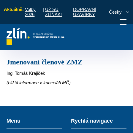
Aktuálně:
Volby
|
UŽ SU
|
DOPRAVNÍ
Česky
2026
ZLÍŇÁK!
UZAVÍRKY
Místní části a komise
Lhotka a Chlum
Jmenovaní členové ZMZ
otřebuji vyřídit
Potřebuji zaplatit
Diskuzní fór
Jmenovaní členové ZMZ
Ing. Tomáš Krajíček
(bližší informace v kanceláři MČ)
Menu
Rychlá navigace