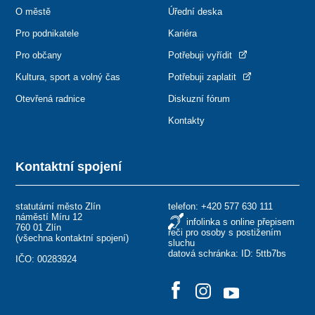
O městě
Úřední deska
Pro podnikatele
Kariéra
Pro občany
Potřebuji vyřídit
Kultura, sport a volný čas
Potřebuji zaplatit
Otevřená radnice
Diskuzní fórum
Kontakty
Kontaktní spojení
statutární město Zlín
telefon:
+420 577 630 111
náměstí Míru 12
infolinka s online přepisem
760 01 Zlín
řeči pro osoby s postižením
(
všechna kontaktní spojení
)
sluchu
datová schránka: ID: 5ttb7bs
IČO: 00283924