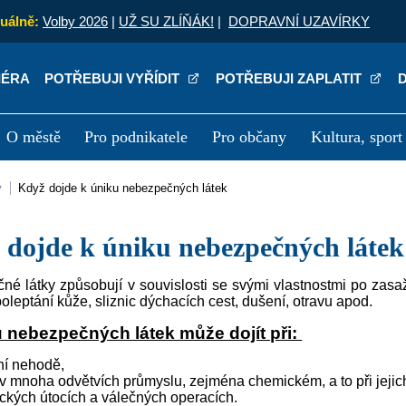
uálně:
Volby 2026
|
UŽ SU ZLÍŇÁK!
|
DOPRAVNÍ UZAVÍRKY
IÉRA
POTŘEBUJI VYŘÍDIT
POTŘEBUJI ZAPLATIT
O městě
Pro podnikatele
Pro občany
Kultura, sport
a
Kariéra
P
y
Když dojde k úniku nebezpečných látek
ž dojde k úniku nebezpečných látek
é látky způsobují v souvislosti se svými vlastnostmi po zasa
poleptání kůže, sliznic dýchacích cest, dušení, otravu apod.
 nebezpečných látek může dojít při:
ní nehodě,
 v mnoha odvětvích průmyslu, zejména chemickém, a to při jejic
tických útocích a válečných operacích.