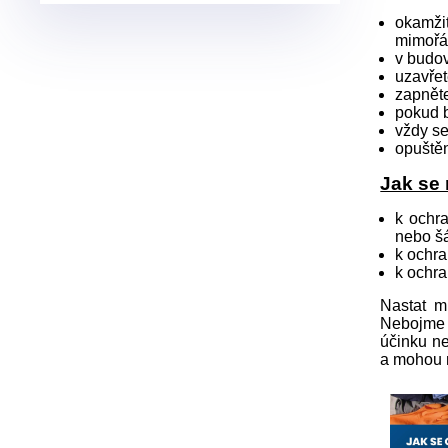
okamži
mimořá
v budov
uzavřet
zapněte
pokud b
vždy se
opuštěn
Jak se
k ochra
nebo š
k ochra
k ochra
Nastat m
Nebojme s
účinku ne
a mohou n