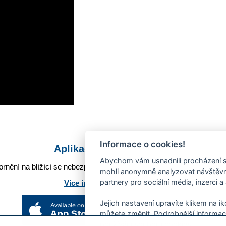
Informace o cookies!
Aplikace Mobilní rozhlas
Abychom vám usnadnili procházení s
rnění na blížící se nebezpečí, odstávky, poruchy a výpadky energií,
mohli anonymně analyzovat návštěvno
partnery pro sociální média, inzerci a
Více informací o aplikaci
Jejich nastavení upravíte klikem na i
můžete změnit. Podrobnější informac
používání souborů cookies.