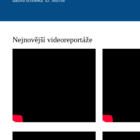
datová schránka: ID: 5ttb7bs
Nejnovější videoreportáže