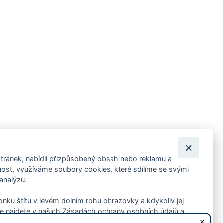
tránek, nabídli přizpůsobený obsah nebo reklamu a
 ankety, pozvánky na kulturní a sportovní akce?
st, využíváme soubory cookies, které sdílíme se svými
 analýzu.
konku štítu v levém dolním rohu obrazovky a kdykoliv jej
e najdete v našich Zásadách ochrany osobních údajů a