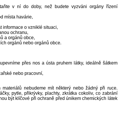
staňte v ní do doby
, než budete vyzváni orgány řízení
od místa havárie,
,
 informace o vzniklé situaci,
vanou ochranu,
nů a orgánů obce,
vních orgánů nebo orgánů obce.
ě upevníme přes nos a ústa pruhem látky, ideálně šátkem
žařské nebo pracovní,
 materiálů nebudeme mít některý nebo žádný při ruce.
y, pytle, přikrývky, plachty, zkrátka cokoliv, co zabrání
ou být klíčové při ochraně před únikem chemických látek