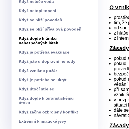
Když neteče voda
O vzni
Když netopí topení
prostře
Když se blíží povodeň
tím, že
od sou
Když se blíží přívalová povodeň
z hláše
z inter
Když dojde k úniku
nebezpečných látek
Zásady
Když je potřeba evakuace
pokud s
Když jste u dopravní nehody
pokud 
proveďt
Když vznikne požár
bezpečn
pokud m
Když je potřeba se ukrýt
větrání 
Když útočí střelec
při sa
vzniklé
Když dojde k teroristickému
v bezpe
útoku
situaci
dále se
Když začne ozbrojený konflikt
návrat 
Extrémní klimatické jevy
Zásady