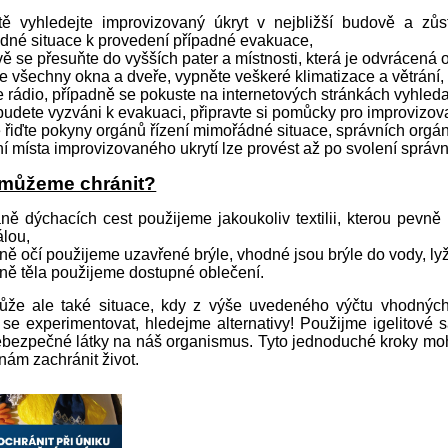
tě vyhledejte improvizovaný úkryt v nejbližší budově a zů
dné situace k provedení případné evakuace,
ě se přesuňte do vyšších pater a místnosti, která je odvrácená 
e všechny okna a dveře, vypněte veškeré klimatizace a větrání
 rádio, případně se pokuste na internetových stránkách vyhledat
udete vyzváni k evakuaci, připravte si pomůcky pro improvizo
 řiďte pokyny orgánů řízení mimořádné situace, správních orgá
í místa improvizovaného ukrytí lze provést až po svolení sprá
 můžeme chránit?
ně dýchacích cest použijeme jakoukoliv textilii, kterou pevn
álou,
ně očí použijeme uzavřené brýle, vhodné jsou brýle do vody, ly
ně těla použijeme dostupné oblečení.
ůže ale také situace, kdy z výše uvedeného výčtu vhodných
e experimentovat, hledejme alternativy! Použijme igelitové sáčk
bezpečné látky na náš organismus. Tyto jednoduché kroky moh
ám zachránit život.