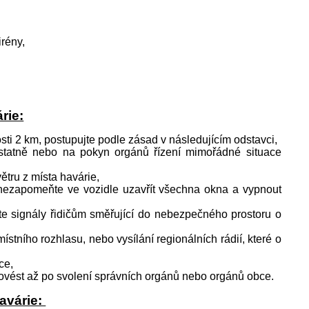
irény,
rie:
i 2 km, postupujte podle zásad v následujícím odstavci,
tatně nebo na pokyn orgánů řízení mimořádné situace
ětru z místa havárie,
, nezapomeňte ve vozidle uzavřít všechna okna a vypnout
 signály řidičům směřující do nebezpečného prostoru o
stního rozhlasu, nebo vysílání regionálních rádií, které o
ce,
rovést až po svolení správních orgánů nebo orgánů obce.
avárie: