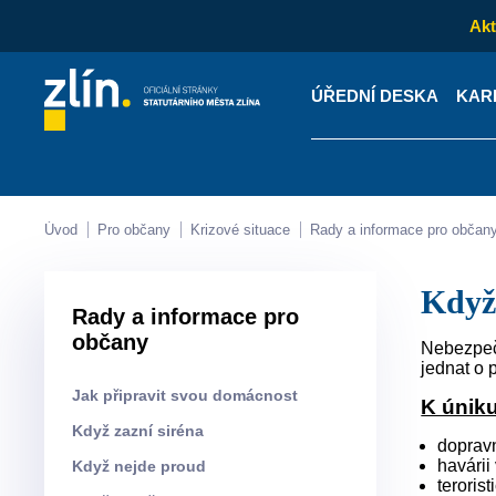
Akt
ÚŘEDNÍ DESKA
KAR
Kontakty
Úřední desk
Úvod
Pro občany
Krizové situace
Rady a informace pro občan
Kdy
Rady a informace pro
občany
Nebezpečn
jednat o 
Jak připravit svou domácnost
K úniku
Když zazní siréna
doprav
havárii
Když nejde proud
teroris