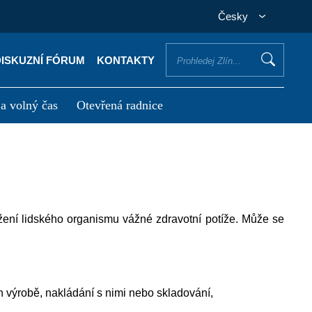
Česky
DISKUZNÍ FÓRUM
KONTAKTY
 a volný čas
Otevřená radnice
otřebuji vyřídit
Potřebuji zaplatit
žení lidského organismu vážné zdravotní potíže. Může se
h výrobě, nakládání s nimi nebo skladování,