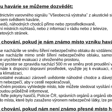
ku havárie se můžeme dozvědět:
dnictvím varovného signálu "Všeobecná výstraha" z akustické s
 jsem svědkem havárie,
sedů, náhodných chodců přímo nebo zprostředkovaně,
ní místních rozhlasů, nebo z informací v rádiu nebo z televize,
netových stránek.
 chování, pokud je nám známo místo vzniku havá
e nacházíte ve směru šíření nebezpečného oblaku do vzdálenost
se nacházíte mimo směr šíření nebezpečného oblaku, samos
e urychleně evakuaci z ohroženého prostoru,
ý prostor se zpravidla nachází 500 m ve směru proti proudění v
áte k dispozici dopravní prostředek, využijte jej k evakuaci
a klimatizaci,
mostatné evakuaci zároveň uvědomte náhodné chodce a dávejte
m nebezpečí, aby v cestě nepokračovali,
čném prostoru vyhledejte místo, kde můžete sledovat vysílání mí
 budou průběžně informovat,
 řiďte pokyny hasičů, Policie ČR, správních orgánů a orgánů ob
do místa, které bylo zasaženo výronem nebezpečné látky, lze p
 chování, pokud nám není známo přesné místo h