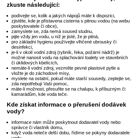
zkuste následující:
podívejte se, kolik a jakých nápojů máte k dispozici,
zjistěte, kde je přistavena cisterna s pitnou vodou (na webu
poskytovatele či obce),
zamyslete se, zda nemá soused studnu,
pijte vždy jen vodu, u níž je jisté, že je pitná,
pro základní hygienu používejte vlhčené ubrousky či
desinfekci,
je-li v okolí vodní zdroj (rybník, řeka, požární nádrž) je
možné nanosit vodu na splachování toalety ve stavebních
či úklidových kbelících,
nemáte-li vodní zdroj, vezměte pevné plastové pytle a
vložte je do záchodové mísy,
myslete na ostatní, pokud máte starší sousedy, zeptejte se,
zda nepotřebují Vaši pomoc,
máte-li možnost, přesuňte se na chalupu, k příbuzným či
kamarádům, kde voda teče.
Kde získat informace o přerušení dodávek
vody?
informace nám může poskytnout dodavatel vody nebo
správce či vlastník domu,
když voda neteče delší dobu, řídíme se pokyny dodavatele
vody,