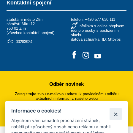
Kontaktní spojení
statutární město Zlín
telefon:
+420 577 630 111
náměstí Míru 12
infolinka s online přepisem
760 01 Zlín
řeči pro osoby s postižením
(
všechna kontaktní spojení
)
sluchu
datová schránka: ID: 5ttb7bs
IČO: 00283924
Odběr novinek
Zaregistrujte svou e-mailovou adresu k pravidelnému odběru
aktuálních informací z našeho webu
Informace o cookies!
Přihlásit se k odběru
Abychom vám usnadnili procházení stránek,
nabídli přizpůsobený obsah nebo reklamu a mohli
anonymně analyzovat návštěvnost, využíváme