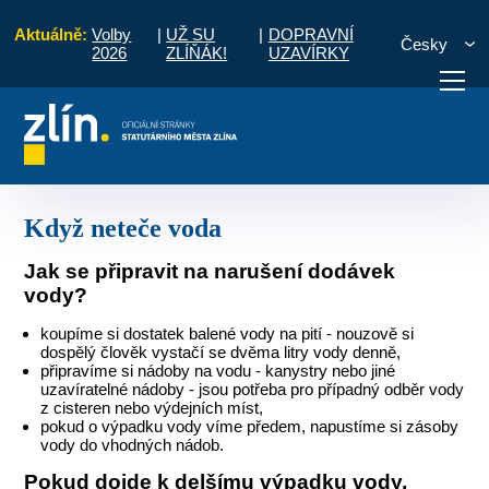
Aktuálně:
Volby
|
UŽ SU
|
DOPRAVNÍ
Česky
2026
ZLÍŇÁK!
UZAVÍRKY
Krizové situace
Rady a informace pro občany
Když neteče voda
otřebuji vyřídit
Potřebuji zaplatit
Diskuzní fór
Když neteče voda
Jak se připravit na narušení dodávek
vody?
koupíme si dostatek balené vody na pití - nouzově si
dospělý člověk vystačí se dvěma litry vody denně,
připravíme si nádoby na vodu - kanystry nebo jiné
uzavíratelné nádoby - jsou potřeba pro případný odběr vody
z cisteren nebo výdejních míst,
pokud o výpadku vody víme předem, napustíme si zásoby
vody do vhodných nádob.
Pokud dojde k delšímu výpadku vody,