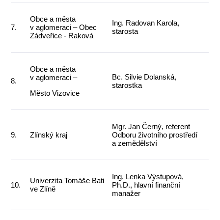
Obce a města
Ing. Radovan Karola,
7.
v aglomeraci – Obec
starosta
Zádveřice - Raková
Obce a města
Bc. Silvie Dolanská,
v aglomeraci –
8.
starostka
Město Vizovice
Mgr. Jan Černý, referent
9.
Zlínský kraj
Odboru životního prostředí
a zemědělství
Ing. Lenka Výstupová,
Univerzita Tomáše Bati
10.
Ph.D., hlavní finanční
ve Zlíně
manažer