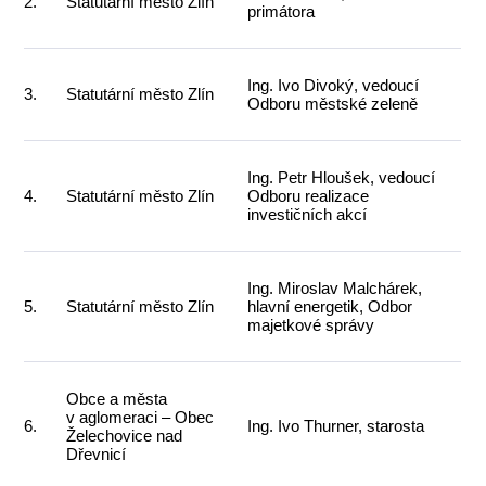
2.
Statutární město Zlín
primátora
Ing. Ivo Divoký, vedoucí
3.
Statutární město Zlín
Odboru městské zeleně
Ing. Petr Hloušek, vedoucí
4.
Statutární město Zlín
Odboru realizace
investičních akcí
Ing. Miroslav Malchárek,
5.
Statutární město Zlín
hlavní energetik, Odbor
majetkové správy
Obce a města
v aglomeraci – Obec
6.
Ing. Ivo Thurner, starosta
Želechovice nad
Dřevnicí