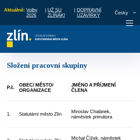
Aktuálně:
Volby
|
UŽ SU
|
DOPRAVNÍ
Česky
2026
ZLÍŇÁK!
UZAVÍRKY
Pracovní skupiny
PS Zelená aglomerace
Složení pracovní skupiny
otřebuji vyřídit
Potřebuji zaplatit
Diskuzní fór
Složení pracovní skupiny
OBEC/ MĚSTO/
JMÉNO A PŘÍJMENÍ
P.č.
ORGANIZACE
ČLENA
Miroslav Chalánek,
1.
Statutární město Zlín
náměstek primátora
Michal Čížek, náměstek