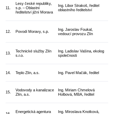
Lesy české republiky,
Ing. Libor Strakoš, ředitel
11.
s.p. – Oblastní
oblastního ředitelství
ředitelství jižní Morava
Ing. Jaroslav Foukal,
12.
Povodí Moravy, s.p.
vedoucí provozu Zlín
Technické služby Zlín
Ing. Ladislav Vašina, ekolog
13.
s.r.o.
společnosti
14.
Teplo Zlín, a.s.
Ing. Pavel Mačák, ředitel
Vodovody a kanalizace
Ing. Miriam Chmelová
15.
Zlín, a.s.
Holbová, MBA, ředitel
Energetická agentura
Ing. Miroslava Knotková,
16.