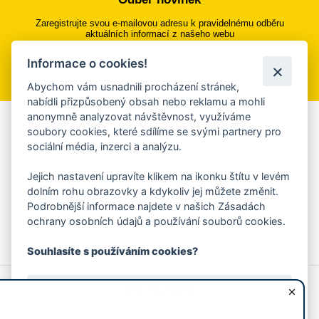
Zaregistrujte svou e-mailovou adresu k pravidelnému odběru
aktuálních informací z našeho webu
Informace o cookies!
Přihlásit se k odběru
Abychom vám usnadnili procházení stránek,
nabídli přizpůsobený obsah nebo reklamu a mohli
anonymně analyzovat návštěvnost, využíváme
Aplikace Mobilní rozhlas
soubory cookies, které sdílíme se svými partnery pro
sociální média, inzerci a analýzu.
Chcete dostávat do svého mobilu či mailu upozornění na
blížící se nebezpečí, odstávky, poruchy a výpadky energií,
Jejich nastavení upravíte klikem na ikonku štítu v levém
ankety, pozvánky na kulturní a sportovní akce?
dolním rohu obrazovky a kdykoliv jej můžete změnit.
Více informací o aplikaci
Podrobnější informace najdete v našich Zásadách
ochrany osobních údajů a používání souborů cookies.
Souhlasíte s používáním cookies?
© 2026 Magistrát města Zlína
Prohlášení o používání cookies
Ano, souhlasím
všechna práva vyhrazena
Ochrana osobních údajů
Prohlášení o přístupnosti
Podněty k webovým stránkám
Kontakt:
webmaster@zlin.eu