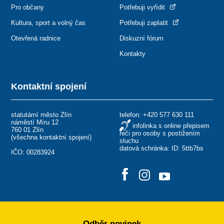
Pro občany
Potřebuji vyřídit
Kultura, sport a volný čas
Potřebuji zaplatit
Otevřená radnice
Diskuzní fórum
Kontakty
Kontaktní spojení
statutární město Zlín
telefon:
+420 577 630 111
náměstí Míru 12
infolinka s online přepisem
760 01 Zlín
řeči pro osoby s postižením
(
všechna kontaktní spojení
)
sluchu
datová schránka: ID: 5ttb7bs
IČO: 00283924
Odběr novinek