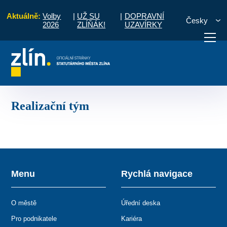
Aktuálně:
Volby
|
UŽ SU
|
DOPRAVNÍ
Česky
2026
ZLÍŇÁK!
UZAVÍRKY
Místní akční plán rozvoje vzdělávání v ORP Zlín III
Realizační tým
otřebuji vyřídit
Potřebuji zaplatit
Diskuzní fór
Realizační tým
Menu
Rychlá navigace
O městě
Úřední deska
Pro podnikatele
Kariéra