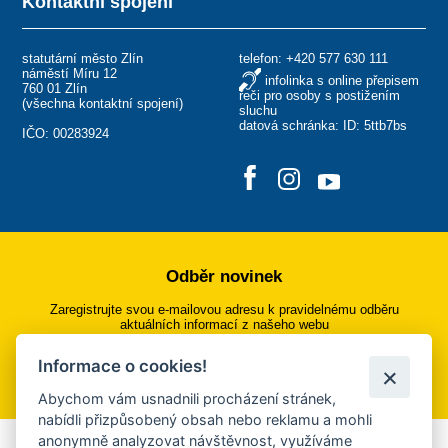
Kontaktní spojení
statutární město Zlín
telefon:
+420 577 630 111
náměstí Míru 12
infolinka s online přepisem
760 01 Zlín
řeči pro osoby s postižením
(
všechna kontaktní spojení
)
sluchu
datová schránka: ID: 5ttb7bs
IČO: 00283924
Odběr novinek
Zaregistrujte svou e-mailovou adresu k pravidelnému odběru
aktuálních informací z našeho webu
Informace o cookies!
Přihlásit se k odběru
Abychom vám usnadnili procházení stránek,
nabídli přizpůsobený obsah nebo reklamu a mohli
anonymně analyzovat návštěvnost, využíváme