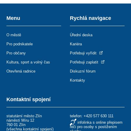
Menu
Rychlá navigace
O městě
Úřední deska
Pro podnikatele
Kariéra
Pro občany
Potřebuji vyřídit
Kultura, sport a volný čas
Potřebuji zaplatit
Otevřená radnice
Diskuzní fórum
Kontakty
Kontaktní spojení
statutární město Zlín
telefon:
+420 577 630 111
náměstí Míru 12
infolinka s online přepisem
760 01 Zlín
řeči pro osoby s postižením
(
všechna kontaktní spojení
)