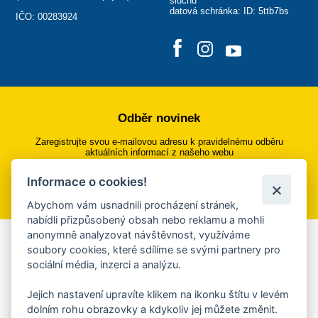
sluchu
datová schránka: ID: 5ttb7bs
IČO: 00283924
Odběr novinek
Zaregistrujte svou e-mailovou adresu k pravidelnému odběru
aktuálních informací z našeho webu
Informace o cookies!
Přihlásit se k odběru
Abychom vám usnadnili procházení stránek,
nabídli přizpůsobený obsah nebo reklamu a mohli
anonymně analyzovat návštěvnost, využíváme
Aplikace Mobilní rozhlas
soubory cookies, které sdílíme se svými partnery pro
sociální média, inzerci a analýzu.
Chcete dostávat do svého mobilu či mailu upozornění na
blížící se nebezpečí, odstávky, poruchy a výpadky energií,
Jejich nastavení upravíte klikem na ikonku štítu v levém
ankety, pozvánky na kulturní a sportovní akce?
dolním rohu obrazovky a kdykoliv jej můžete změnit.
Více informací o aplikaci