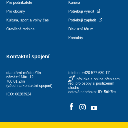
Pro podnikatele
Kariéra
Pro občany
Potřebuji vyřídit
Kultura, sport a volný čas
Potřebuji zaplatit
Otevřená radnice
Diskuzní fórum
Kontakty
Kontaktní spojení
statutární město Zlín
telefon:
+420 577 630 111
náměstí Míru 12
infolinka s online přepisem
760 01 Zlín
řeči pro osoby s postižením
(
všechna kontaktní spojení
)
sluchu
datová schránka: ID: 5ttb7bs
IČO: 00283924