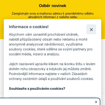
Odběr novinek
Zaregistrujte svou e-mailovou adresu k pravidelnému odběru
aktuálních informací z našeho webu
Informace o cookies!
Přihlásit se k odběru
Abychom vám usnadnili procházení stránek,
nabídli přizpůsobený obsah nebo reklamu a mohli
anonymně analyzovat návštěvnost, využíváme
Aplikace Mobilní rozhlas
soubory cookies, které sdílíme se svými partnery pro
sociální média, inzerci a analýzu.
Chcete dostávat do svého mobilu či mailu upozornění na
blížící se nebezpečí, odstávky, poruchy a výpadky energií,
Jejich nastavení upravíte klikem na ikonku štítu v levém
ankety, pozvánky na kulturní a sportovní akce?
dolním rohu obrazovky a kdykoliv jej můžete změnit.
Více informací o aplikaci
Podrobnější informace najdete v našich Zásadách
ochrany osobních údajů a používání souborů cookies.
Souhlasíte s používáním cookies?
© 2026 Magistrát města Zlína
Prohlášení o používání cookies
Ano, souhlasím
všechna práva vyhrazena
Ochrana osobních údajů