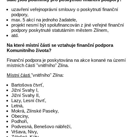
uzavření veřejnoprávní smlouvy o poskytnutí finanční
podpory,
max. 5 akcí na jednoho žadatele,
projekt nesmí být spolufinancován z jiné veřejné finanční
podpory poskytnuté statutárním městem Zlínem,
atd.
Na které místní části se vztahuje finanční podpora
Komunitního života?
Finanční podpora je poskytována na akce konané na území
místních částí "vnitřního" Zlína.
Místní části
"vnitřního" Zlína:
Bartošova čtvrť,
Jižní Svahy I,
Jižní Svahy II,
Lazy, Lesní čtvrť,
Letná,
Mokrá, Zlínské Paseky,
Obeciny,
Podhoří,
Podvesná, Benešovo nábřeží,
Vršava, Nivy,
Zálešná, Kúty,