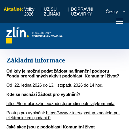
Aktuálně:
Volby
|
UŽ SU
|
DOPRAVNÍ
Česky
2026
ZLÍŇÁK!
UZAVÍRKY
Dotace
Prorodinné aktivity
Komunitní život
Základní informace
otřebuji vyřídit
Potřebuji zaplatit
Diskuzní fór
Základní informace
Od kdy je možné podat žádost na finanční podporu
Fondu prorodinných aktivit podoblasti Komunitní život?
Od 22. ledna 2026 do 13. listopadu 2026 do 14 hod.
Kde se nachází žádost pro vyplnění?
https://formulare.zlin.eu/zadostprorodinneaktivitykomunita
Postup pro vyplnění:
https://www.zlin.eu/postup-zadatele-pri-
elektronickem-podani-0
Jaké akce jsou z podoblasti Komunitní život