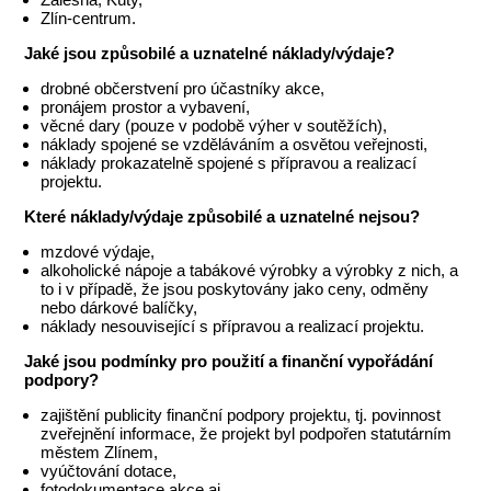
Zlín-centrum.
Jaké jsou způsobilé a uznatelné náklady/výdaje?
drobné občerstvení pro účastníky akce,
pronájem prostor a vybavení,
věcné dary (pouze v podobě výher v soutěžích),
náklady spojené se vzděláváním a osvětou veřejnosti,
náklady prokazatelně spojené s přípravou a realizací
projektu.
Které náklady/výdaje způsobilé a uznatelné nejsou?
mzdové výdaje,
alkoholické nápoje a tabákové výrobky a výrobky z nich, a
to i v případě, že jsou poskytovány jako ceny, odměny
nebo dárkové balíčky,
náklady nesouvisející s přípravou a realizací projektu.
Jaké jsou podmínky pro použití a finanční vypořádání
podpory?
zajištění publicity finanční podpory projektu, tj. povinnost
zveřejnění informace, že projekt byl podpořen statutárním
městem Zlínem,
vyúčtování dotace,
fotodokumentace akce aj.