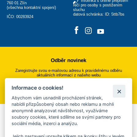
infolinka s online přepisem
760 01 Zlín
řeči pro osoby s postižením
(
všechna kontaktní spojení
)
sluchu
datová schránka: ID: 5ttb7bs
IČO: 00283924
Odběr novinek
Zaregistrujte svou e-mailovou adresu k pravidelnému odběru
aktuálních informací z našeho webu
Informace o cookies!
Přihlásit se k odběru
Abychom vám usnadnili procházení stránek,
nabídli přizpůsobený obsah nebo reklamu a mohli
anonymně analyzovat návštěvnost, využíváme
Aplikace Mobilní rozhlas
soubory cookies, které sdílíme se svými partnery pro
sociální média, inzerci a analýzu.
Chcete dostávat do svého mobilu či mailu upozornění na
blížící se nebezpečí, odstávky, poruchy a výpadky energií,
Jejich nastavení upravíte klikem na ikonku štítu v levém
ankety, pozvánky na kulturní a sportovní akce?