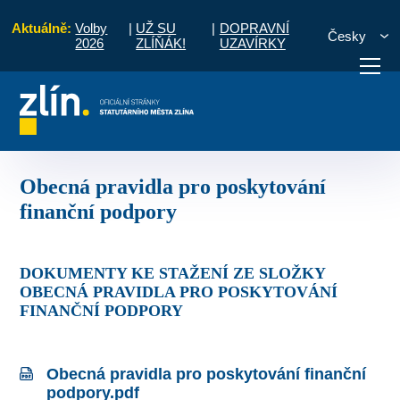
Aktuálně:
Volby
|
UŽ SU
|
DOPRAVNÍ
Česky
2026
ZLÍŇÁK!
UZAVÍRKY
o občany
Dotace
Obecná pravidla pro poskytování finanční podpory
otřebuji vyřídit
Potřebuji zaplatit
Diskuzní fór
Obecná pravidla pro poskytování
finanční podpory
DOKUMENTY KE STAŽENÍ ZE SLOŽKY
OBECNÁ PRAVIDLA PRO POSKYTOVÁNÍ
FINANČNÍ PODPORY
Obecná pravidla pro poskytování finanční
podpory.pdf