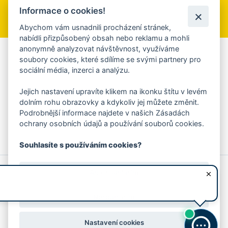
Informace o cookies!
Přihlásit se k odběru
Abychom vám usnadnili procházení stránek,
nabídli přizpůsobený obsah nebo reklamu a mohli
anonymně analyzovat návštěvnost, využíváme
Aplikace Mobilní rozhlas
soubory cookies, které sdílíme se svými partnery pro
sociální média, inzerci a analýzu.
Chcete dostávat do svého mobilu či mailu upozornění na
blížící se nebezpečí, odstávky, poruchy a výpadky energií,
Jejich nastavení upravíte klikem na ikonku štítu v levém
ankety, pozvánky na kulturní a sportovní akce?
dolním rohu obrazovky a kdykoliv jej můžete změnit.
Více informací o aplikaci
Podrobnější informace najdete v našich Zásadách
ochrany osobních údajů a používání souborů cookies.
Souhlasíte s používáním cookies?
© 2026 Magistrát města Zlína
Prohlášení o používání cookies
Ano, souhlasím
všechna práva vyhrazena
Ochrana osobních údajů
Prohlášení o přístupnosti
Podněty k webovým stránkám
Kontakt:
webmaster@zlin.eu
Nesouhlasím
Nastavení cookies