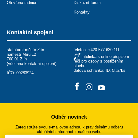
Otevřená radnice
Diskuzní fórum
Kontakty
Kontaktní spojení
statutární město Zlín
telefon:
+420 577 630 111
náměstí Míru 12
infolinka s online přepisem
760 01 Zlín
řeči pro osoby s postižením
(
všechna kontaktní spojení
)
sluchu
datová schránka: ID: 5ttb7bs
IČO: 00283924
Odběr novinek
Zaregistrujte svou e-mailovou adresu k pravidelnému odběru
aktuálních informací z našeho webu