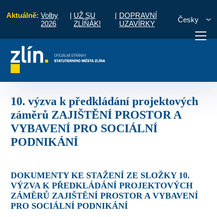
Aktuálně:
Volby
|
UŽ SU
|
DOPRAVNÍ
Česky
2026
ZLÍŇÁK!
UZAVÍRKY
projektových záměrů ZAJIŠTĚNÍ PROSTOR A VYBAVENÍ PRO SOCIÁLNÍ POD
otřebuji vyřídit
Potřebuji zaplatit
Diskuzní fór
10. výzva k předkládání projektových
záměrů ZAJIŠTĚNÍ PROSTOR A
VYBAVENÍ PRO SOCIÁLNÍ
PODNIKÁNÍ
DOKUMENTY KE STAŽENÍ ZE SLOŽKY 10.
VÝZVA K PŘEDKLÁDÁNÍ PROJEKTOVÝCH
ZÁMĚRŮ ZAJIŠTĚNÍ PROSTOR A VYBAVENÍ
PRO SOCIÁLNÍ PODNIKÁNÍ