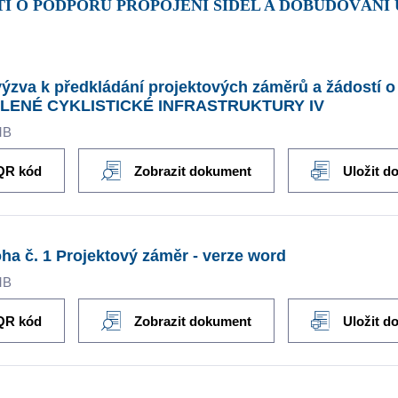
Í O PODPORU PROPOJENÍ SÍDEL A DOBUDOVÁNÍ
 výzva k předkládání projektových záměrů a žádos
LENÉ CYKLISTICKÉ INFRASTRUKTURY IV
MB
QR kód
Zobrazit dokument
Uložit d
oha č. 1 Projektový záměr - verze word
MB
QR kód
Zobrazit dokument
Uložit d