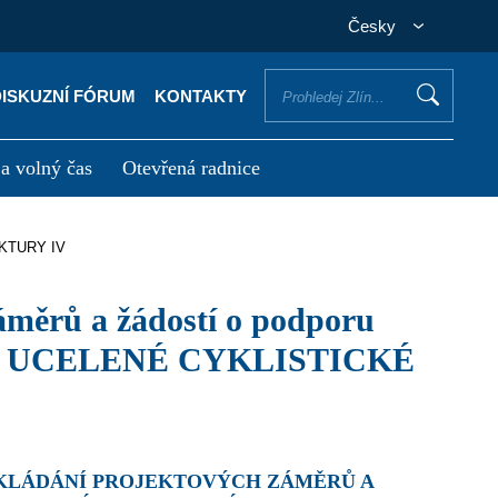
Česky
DISKUZNÍ FÓRUM
KONTAKTY
 a volný čas
Otevřená radnice
otřebuji vyřídit
Potřebuji zaplatit
UKTURY IV
Í UCELENÉ CYKLISTICKÉ