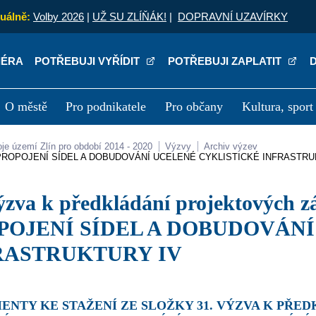
uálně:
Volby 2026
|
UŽ SU ZLÍŇÁK!
|
DOPRAVNÍ UZAVÍRKY
IÉRA
POTŘEBUJI VYŘÍDIT
POTŘEBUJI ZAPLATIT
O městě
Pro podnikatele
Pro občany
Kultura, sport
a
Kariéra
P
oje území Zlín pro období 2014 - 2020
Výzvy
Archiv výzev
podporu PROPOJENÍ SÍDEL A DOBUDOVÁNÍ UCELENÉ CYKLISTICKÉ INFRASTR
POJENÍ SÍDEL A DOBUDOVÁN
RASTRUKTURY IV