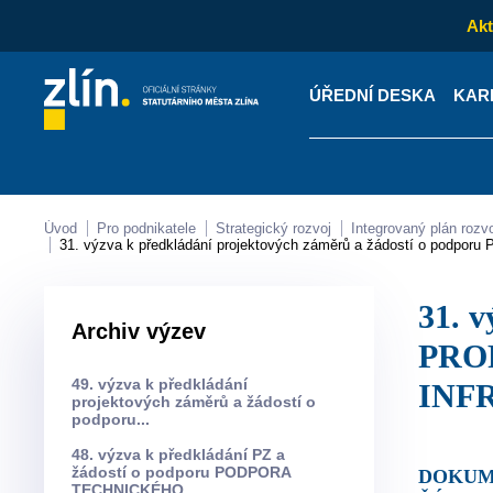
Akt
ÚŘEDNÍ DESKA
KAR
Kontakty
Úřední desk
Úvod
Pro podnikatele
Strategický rozvoj
Integrovaný plán rozv
31. výzva k předkládání projektových záměrů a žádostí o 
31. výzva k předkládání projektových záměrů a žádostí o podporu
Archiv výzev
PRO
49. výzva k předkládání
INF
projektových záměrů a žádostí o
podporu...
48. výzva k předkládání PZ a
žádostí o podporu PODPORA
DOKUMENTY KE STAŽENÍ ZE SLOŽKY 31. VÝZVA K PŘEDKLÁDÁNÍ PROJEKTOVÝCH ZÁMĚRŮ A
TECHNICKÉHO...