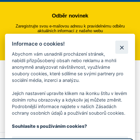
Odběr novinek
Zaregistrujte svou e-mailovou adresu k pravidelnému odběru
aktuálních informací z našeho webu
Informace o cookies!
Přihlásit se k odběru
Abychom vám usnadnili procházení stránek,
nabídli přizpůsobený obsah nebo reklamu a mohli
anonymně analyzovat návštěvnost, využíváme
Aplikace Mobilní rozhlas
soubory cookies, které sdílíme se svými partnery pro
sociální média, inzerci a analýzu.
Chcete dostávat do svého mobilu či mailu upozornění na
blížící se nebezpečí, odstávky, poruchy a výpadky energií,
Jejich nastavení upravíte klikem na ikonku štítu v levém
ankety, pozvánky na kulturní a sportovní akce?
dolním rohu obrazovky a kdykoliv jej můžete změnit.
Více informací o aplikaci
Podrobnější informace najdete v našich Zásadách
ochrany osobních údajů a používání souborů cookies.
Souhlasíte s používáním cookies?
© 2026 Magistrát města Zlína
Prohlášení o používání cookies