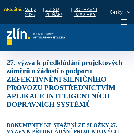
Aktuálně:
Volby
|
UŽ SU
|
DOPRAVNÍ
Česky
2026
ZLÍŇÁK!
UZAVÍRKY
 projektových záměrů a žádostí o podporu ZEFEKTIVNĚNÍ SILNIČNÍH
otřebuji vyřídit
Potřebuji zaplatit
Diskuzní fór
27. výzva k předkládání projektových
záměrů a žádostí o podporu
ZEFEKTIVNĚNÍ SILNIČNÍHO
PROVOZU PROSTŘEDNICTVÍM
APLIKACE INTELIGENTNÍCH
DOPRAVNÍCH SYSTÉMŮ
DOKUMENTY KE STAŽENÍ ZE SLOŽKY 27.
VÝZVA K PŘEDKLÁDÁNÍ PROJEKTOVÝCH