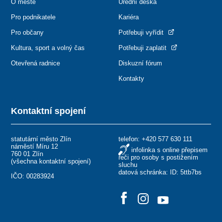
O městě
Úřední deska
Pro podnikatele
Kariéra
Pro občany
Potřebuji vyřídit
Kultura, sport a volný čas
Potřebuji zaplatit
Otevřená radnice
Diskuzní fórum
Kontakty
Kontaktní spojení
statutární město Zlín
telefon:
+420 577 630 111
náměstí Míru 12
infolinka s online přepisem
760 01 Zlín
řeči pro osoby s postižením
(
všechna kontaktní spojení
)
sluchu
datová schránka: ID: 5ttb7bs
IČO: 00283924