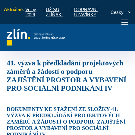
Aktuálně:
Volby
|
UŽ SU
|
DOPRAVNÍ
Česky
2026
ZLÍŇÁK!
UZAVÍRKY
projektových záměrů a žádostí o podporu ZAJIŠTĚNÍ PROSTOR A VYBAVENÍ
otřebuji vyřídit
Potřebuji zaplatit
Diskuzní fór
41. výzva k předkládání projektových
záměrů a žádostí o podporu
ZAJIŠTĚNÍ PROSTOR A VYBAVENÍ
PRO SOCIÁLNÍ PODNIKÁNÍ IV
DOKUMENTY KE STAŽENÍ ZE SLOŽKY 41.
VÝZVA K PŘEDKLÁDÁNÍ PROJEKTOVÝCH
ZÁMĚRŮ A ŽÁDOSTÍ O PODPORU ZAJIŠTĚNÍ
PROSTOR A VYBAVENÍ PRO SOCIÁLNÍ
PODNIKÁNÍ IV