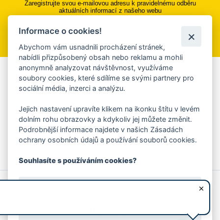
Zaregistrujte svou e-mailovou adresu k pravidelnému odběru
aktuálních informací z našeho webu
Informace o cookies!
Přihlásit se k odběru
Abychom vám usnadnili procházení stránek,
nabídli přizpůsobený obsah nebo reklamu a mohli
anonymně analyzovat návštěvnost, využíváme
Aplikace Mobilní rozhlas
soubory cookies, které sdílíme se svými partnery pro
sociální média, inzerci a analýzu.
Chcete dostávat do svého mobilu či mailu upozornění na
blížící se nebezpečí, odstávky, poruchy a výpadky energií,
Jejich nastavení upravíte klikem na ikonku štítu v levém
ankety, pozvánky na kulturní a sportovní akce?
dolním rohu obrazovky a kdykoliv jej můžete změnit.
Více informací o aplikaci
Podrobnější informace najdete v našich Zásadách
ochrany osobních údajů a používání souborů cookies.
Souhlasíte s používáním cookies?
© 2026 Magistrát města Zlína
Prohlášení o používání cookies
Ano, souhlasím
všechna práva vyhrazena
Ochrana osobních údajů
Prohlášení o přístupnosti
Podněty k webovým stránkám
Kontakt:
webmaster@zlin.eu
Nesouhlasím