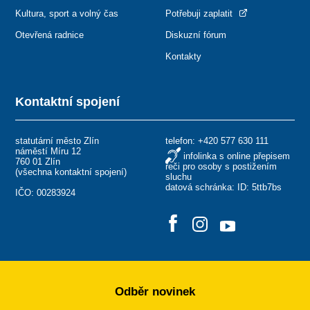
Kultura, sport a volný čas
Potřebuji zaplatit
Otevřená radnice
Diskuzní fórum
Kontakty
Kontaktní spojení
statutární město Zlín
telefon:
+420 577 630 111
náměstí Míru 12
infolinka s online přepisem
760 01 Zlín
řeči pro osoby s postižením
(
všechna kontaktní spojení
)
sluchu
datová schránka: ID: 5ttb7bs
IČO: 00283924
Odběr novinek