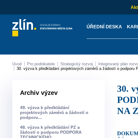
Akt
ÚŘEDNÍ DESKA
KAR
Kontakty
Úřední desk
Úvod
Pro podnikatele
Strategický rozvoj
Integrovaný plán rozv
30. výzva k předkládání projektových záměrů a žádostí o
30. výzva k předkládání projektových záměrů a žádostí o podporu
Archiv výzev
POD
49. výzva k předkládání
NA 
projektových záměrů a žádostí o
podporu...
48. výzva k předkládání PZ a
žádostí o podporu PODPORA
DOKUMENTY KE STAŽENÍ ZE SLOŽKY 30. VÝZVA K PŘEDKLÁDÁNÍ PROJEKTOVÝCH ZÁMĚRŮ A
TECHNICKÉHO...