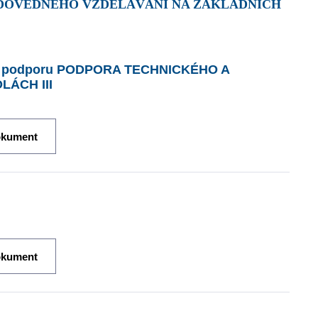
ODOVĚDNÉHO VZDĚLÁVÁNÍ NA ZÁKLADNÍCH
tí o podporu PODPORA TECHNICKÉHO A
ÁCH III
okument
okument