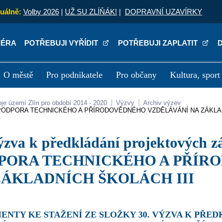
uálně:
Volby 2026
|
UŽ SU ZLÍŇÁK!
|
DOPRAVNÍ UZAVÍRKY
IÉRA
POTŘEBUJI VYŘÍDIT
POTŘEBUJI ZAPLATIT
O městě
Pro podnikatele
Pro občany
Kultura, sport
a
Kariéra
P
oje území Zlín pro období 2014 - 2020
Výzvy
Archiv výzev
 podporu PODPORA TECHNICKÉHO A PŘÍRODOVĚDNÉHO VZDĚLÁVÁNÍ NA ZÁKL
PORA TECHNICKÉHO A PŘÍR
ZÁKLADNÍCH ŠKOLÁCH III