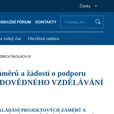
Česky
DISKUZNÍ FÓRUM
KONTAKTY
 a volný čas
Otevřená radnice
otřebuji vyřídit
Potřebuji zaplatit
ADNÍCH ŠKOLÁCH III
ODOVĚDNÉHO VZDĚLÁVÁNÍ