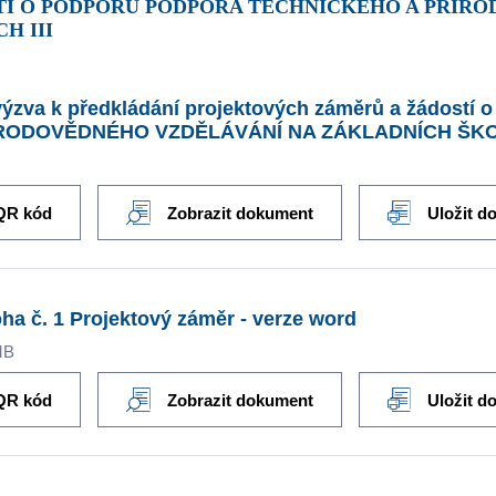
TÍ O PODPORU PODPORA TECHNICKÉHO A PŘÍR
H III
 výzva k předkládání projektových záměrů a žádos
RODOVĚDNÉHO VZDĚLÁVÁNÍ NA ZÁKLADNÍCH ŠKOL
QR kód
Zobrazit dokument
Uložit d
oha č. 1 Projektový záměr - verze word
MB
QR kód
Zobrazit dokument
Uložit d