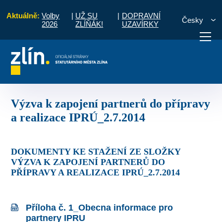
Aktuálně:
Volby
|
UŽ SU
|
DOPRAVNÍ
Česky
2026
ZLÍŇÁK!
UZAVÍRKY
zev
Výzva k zapojení partnerů do přípravy a realizace IPRÚ_2.7.2014
otřebuji vyřídit
Potřebuji zaplatit
Diskuzní fór
Výzva k zapojení partnerů do přípravy
a realizace IPRÚ_2.7.2014
DOKUMENTY KE STAŽENÍ ZE SLOŽKY
VÝZVA K ZAPOJENÍ PARTNERŮ DO
PŘÍPRAVY A REALIZACE IPRÚ_2.7.2014
Příloha č. 1_Obecna informace pro
partnery IPRU