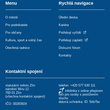
Menu
Rychlá navigace
O městě
Úřední deska
Pro podnikatele
Kariéra
Pro občany
Potřebuji vyřídit
Kultura, sport a volný čas
Potřebuji zaplatit
Otevřená radnice
Diskuzní fórum
Kontakty
Kontaktní spojení
statutární město Zlín
telefon:
+420 577 630 111
náměstí Míru 12
infolinka s online přepisem
760 01 Zlín
řeči pro osoby s postižením
(
všechna kontaktní spojení
)
sluchu
datová schránka: ID: 5ttb7bs
IČO: 00283924