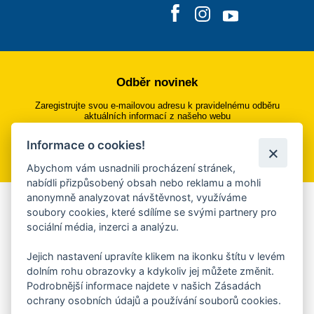
Odběr novinek
Zaregistrujte svou e-mailovou adresu k pravidelnému odběru
aktuálních informací z našeho webu
Informace o cookies!
Přihlásit se k odběru
Abychom vám usnadnili procházení stránek,
nabídli přizpůsobený obsah nebo reklamu a mohli
anonymně analyzovat návštěvnost, využíváme
Aplikace Mobilní rozhlas
soubory cookies, které sdílíme se svými partnery pro
sociální média, inzerci a analýzu.
Chcete dostávat do svého mobilu či mailu upozornění na
blížící se nebezpečí, odstávky, poruchy a výpadky energií,
Jejich nastavení upravíte klikem na ikonku štítu v levém
ankety, pozvánky na kulturní a sportovní akce?
dolním rohu obrazovky a kdykoliv jej můžete změnit.
Více informací o aplikaci
Podrobnější informace najdete v našich Zásadách
ochrany osobních údajů a používání souborů cookies.