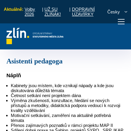
Aktuálně:
Volby
|
UŽ SU
|
DOPRAVNÍ
Česky
2026
ZLÍŇÁK!
UZAVÍRKY
lávání v ORP Zlín
MAP II
Tematické kabinety
Asistenti pedagoga
otřebuji vyřídit
Potřebuji zaplatit
Diskuzní fór
Asistenti pedagoga
Náplň
Kabinety jsou místem, kde vznikají nápady a kde jsou
diskutována důležitá témata
Četnost setkání není projektem dána
Výměna zkušeností, konzultace, hledání se nových
přístupů a metodiky, didaktická podpora vedoucí k rozvoji
kvality vzdělávání
Motivační setkávání, zaměření na aktuálně potřebná
témata
Přenos zajímavých poznatků v rámci projektu MAP II
Sdílení dobré praxe ze Šablon, projektů SYPO, SRP, IKAP,