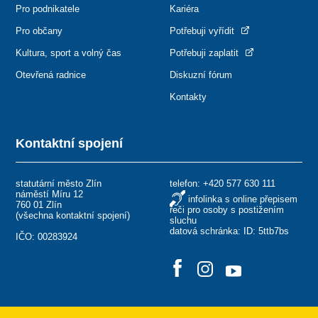
Pro podnikatele
Kariéra
Pro občany
Potřebuji vyřídit
Kultura, sport a volný čas
Potřebuji zaplatit
Otevřená radnice
Diskuzní fórum
Kontakty
Kontaktní spojení
statutární město Zlín
telefon:
+420 577 630 111
náměstí Míru 12
infolinka s online přepisem
760 01 Zlín
řeči pro osoby s postižením
(
všechna kontaktní spojení
)
sluchu
datová schránka: ID: 5ttb7bs
IČO: 00283924