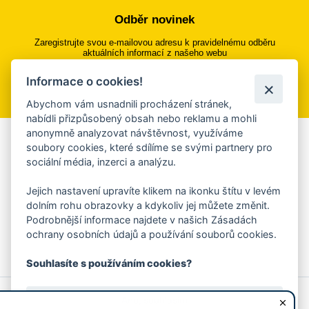
Odběr novinek
Zaregistrujte svou e-mailovou adresu k pravidelnému odběru
aktuálních informací z našeho webu
Informace o cookies!
Přihlásit se k odběru
Abychom vám usnadnili procházení stránek,
nabídli přizpůsobený obsah nebo reklamu a mohli
anonymně analyzovat návštěvnost, využíváme
Aplikace Mobilní rozhlas
soubory cookies, které sdílíme se svými partnery pro
sociální média, inzerci a analýzu.
Chcete dostávat do svého mobilu či mailu upozornění na
blížící se nebezpečí, odstávky, poruchy a výpadky energií,
Jejich nastavení upravíte klikem na ikonku štítu v levém
ankety, pozvánky na kulturní a sportovní akce?
dolním rohu obrazovky a kdykoliv jej můžete změnit.
Více informací o aplikaci
Podrobnější informace najdete v našich Zásadách
ochrany osobních údajů a používání souborů cookies.
Souhlasíte s používáním cookies?
© 2026 Magistrát města Zlína
Prohlášení o používání cookies
Ano, souhlasím
všechna práva vyhrazena
Ochrana osobních údajů