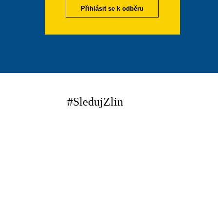
Přihlásit se k odběru
#SledujZlin