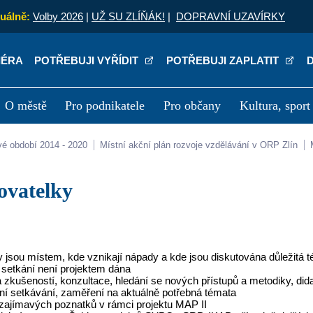
uálně:
Volby 2026
|
UŽ SU ZLÍŇÁK!
|
DOPRAVNÍ UZAVÍRKY
IÉRA
POTŘEBUJI VYŘÍDIT
POTŘEBUJI ZAPLATIT
O městě
Pro podnikatele
Pro občany
Kultura, sport
a
Kariéra
P
vé období 2014 - 2020
Místní akční plán rozvoje vzdělávání v ORP Zlín
hovatelky
y jsou místem, kde vznikají nápady a kde jsou diskutována důležitá 
 setkání není projektem dána
zkušeností, konzultace, hledání se nových přístupů a metodiky, dida
ní setkávání, zaměření na aktuálně potřebná témata
zajímavých poznatků v rámci projektu MAP II