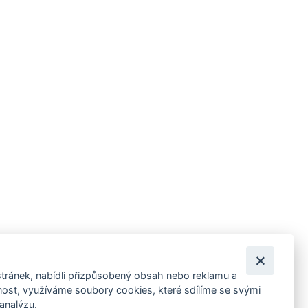
tránek, nabídli přizpůsobený obsah nebo reklamu a
 ankety, pozvánky na kulturní a sportovní akce?
st, využíváme soubory cookies, které sdílíme se svými
 analýzu.