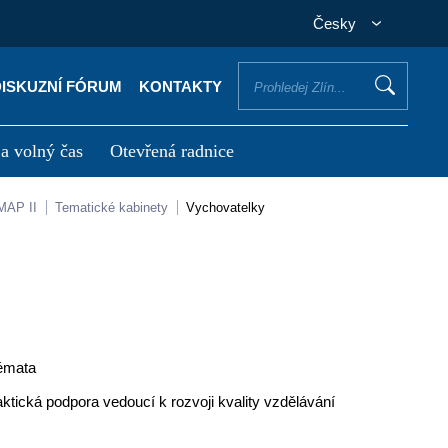
Česky
DISKUZNÍ FÓRUM
KONTAKTY
 a volný čas
Otevřená radnice
otřebuji vyřídit
Potřebuji zaplatit
MAP II
Tematické kabinety
Vychovatelky
témata
ktická podpora vedoucí k rozvoji kvality vzdělávání