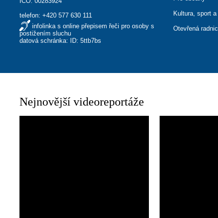
IČO: 00283924
Kultura, sport a
telefon:
+420 577 630 111
infolinka s online přepisem řeči pro osoby s
Otevřená radni
postižením sluchu
datová schránka: ID: 5ttb7bs
Nejnovější videoreportáže