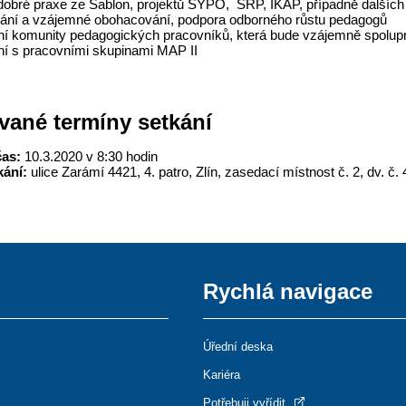
 dobré praxe ze Šablon, projektů SYPO, SRP, IKAP, případně dalších
ání a vzájemné obohacování, podpora odborného růstu pedagogů
ní komunity pedagogických pracovníků, která bude vzájemně spolup
ní s pracovními skupinami MAP II
vané termíny setkání
čas:
10.3.2020 v 8:30 hodin
kání:
ulice Zarámí 4421, 4. patro, Zlín, zasedací místnost č. 2, dv. č.
Rychlá navigace
Úřední deska
Kariéra
Potřebuji vyřídit