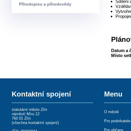
Sdílení
Přírodopisu a přírodovědy
Vzděláv
Vytvoře
Propoje
Pláno
Datum a 
Místo set
Kontaktní spojení
Menu
statutární město Zlín
O městě
náměstí Míru 12
760 01 Zlín
Pro podnikatele
(
všechna kontaktní spojení
)
Pro občany