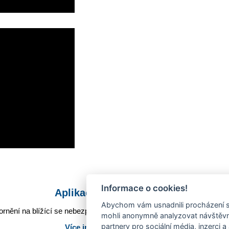
Informace o cookies!
Aplikace Mobilní rozhlas
Abychom vám usnadnili procházení s
rnění na blížící se nebezpečí, odstávky, poruchy a výpadky energií,
mohli anonymně analyzovat návštěvno
partnery pro sociální média, inzerci a
Více informací o aplikaci