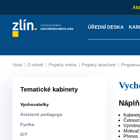
Akt
ÚŘEDNÍ DESKA
KAR
Kontakty
Úřední desk
Úvod
O městě
Projekty města
Projekty ukončené
Programo
Vyc
Tematické kabinety
Náplň
Vychovatelky
Asistenti pedagoga
Kabinet
Četnost
Fyzika
Výměna 
Motivač
ICT
Přenos 