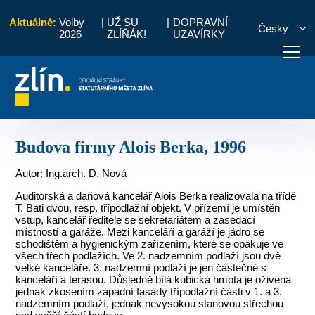
Aktuálně:
Volby
|
UŽ SU
|
DOPRAVNÍ
Česky
2026
ZLÍŇÁK!
UZAVÍRKY
ktura 1989 - 2000
Občanské stavby
Budova firmy Alois Berka, 1996
otřebuji vyřídit
Potřebuji zaplatit
Diskuzní fór
Budova firmy Alois Berka, 1996
Autor: Ing.arch. D. Nová
Auditorská a daňová kancelář Alois Berka realizovala na třídě
T. Bati dvou, resp. třípodlažní objekt. V přízemí je umístěn
vstup, kancelář ředitele se sekretariátem a zasedací
místností a garáže. Mezi kanceláří a garáží je jádro se
schodištěm a hygienickým zařízením, které se opakuje ve
všech třech podlažích. Ve 2. nadzemním podlaží jsou dvě
velké kanceláře. 3. nadzemní podlaží je jen částečné s
kanceláří a terasou. Důsledně bílá kubická hmota je oživena
jednak zkosením západní fasády třípodlažní části v 1. a 3.
nadzemním podlaží, jednak nevysokou stanovou střechou