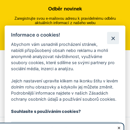
Odběr novinek
Zaregistrujte svou e-mailovou adresu k pravidelnému odběru
aktuálních informací z našeho webu
Informace o cookies!
Přihlásit se k odběru
Abychom vám usnadnili procházení stránek,
nabídli přizpůsobený obsah nebo reklamu a mohli
anonymně analyzovat návštěvnost, využíváme
Aplikace Mobilní rozhlas
soubory cookies, které sdílíme se svými partnery pro
sociální média, inzerci a analýzu.
Chcete dostávat do svého mobilu či mailu upozornění na
blížící se nebezpečí, odstávky, poruchy a výpadky energií,
Jejich nastavení upravíte klikem na ikonku štítu v levém
ankety, pozvánky na kulturní a sportovní akce?
dolním rohu obrazovky a kdykoliv jej můžete změnit.
Více informací o aplikaci
Podrobnější informace najdete v našich Zásadách
ochrany osobních údajů a používání souborů cookies.
Souhlasíte s používáním cookies?
© 2026 Magistrát města Zlína
Prohlášení o používání cookies
Ano, souhlasím
všechna práva vyhrazena
Ochrana osobních údajů