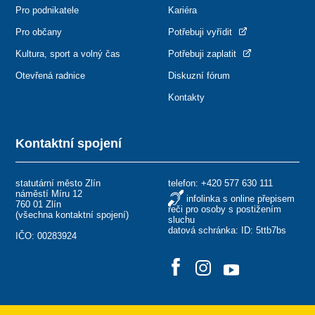
Pro podnikatele
Kariéra
Pro občany
Potřebuji vyřídit
Kultura, sport a volný čas
Potřebuji zaplatit
Otevřená radnice
Diskuzní fórum
Kontakty
Kontaktní spojení
statutární město Zlín
telefon:
+420 577 630 111
náměstí Míru 12
infolinka s online přepisem
760 01 Zlín
řeči pro osoby s postižením
(
všechna kontaktní spojení
)
sluchu
datová schránka: ID: 5ttb7bs
IČO: 00283924