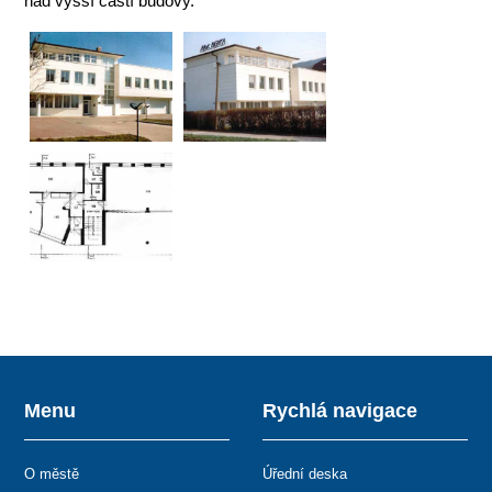
nad vyšší částí budovy.
Menu
Rychlá navigace
O městě
Úřední deska