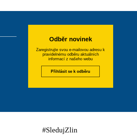
Odběr novinek
Zaregistrujte svou e-mailovou adresu k
pravidelnému odběru aktuálních
informací z našeho webu
Přihlásit se k odběru
#SledujZlin