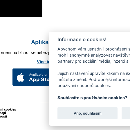
Informace o cookies!
Aplikace Mobilní rozhlas
Abychom vám usnadnili procházení s
rnění na blížící se nebezpečí, odstávky, poruchy a výpadky energií,
mohli anonymně analyzovat návštěvno
partnery pro sociální média, inzerci a
Více informací o aplikaci
Jejich nastavení upravíte klikem na i
můžete změnit. Podrobnější informac
používání souborů cookies.
Souhlasíte s používáním cookies?
ání cookies
Podněty k webovým stránkám
Ano, souhlasím
dajů
Kontakt:
webmaster@zlin.eu
nosti