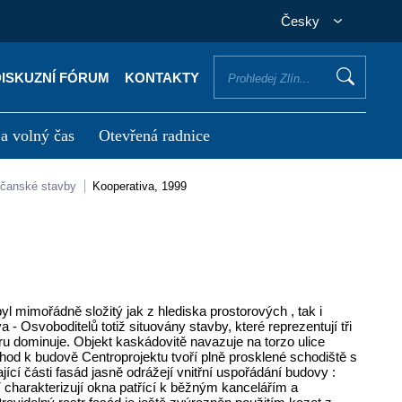
Česky
DISKUZNÍ FÓRUM
KONTAKTY
 a volný čas
Otevřená radnice
otřebuji vyřídit
Potřebuji zaplatit
bčanské stavby
Kooperativa, 1999
l mimořádně složitý jak z hlediska prostorových , tak i
 - Osvoboditelů totiž situovány stavby, které reprezentují tři
dominuje. Objekt kaskádovitě navazuje na torzo ulice
od k budově Centroprojektu tvoří plně prosklené schodiště s
cí části fasád jasně odrážejí vnitřní uspořádání budovy :
í charakterizují okna patřící k běžným kancelářím a