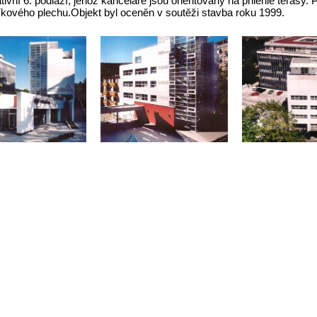
tivní 6. podlaží, jehož kanceláře jsou orientovány na přilehlé terasy.
níkového plechu.Objekt byl oceněn v soutěži stavba roku 1999.