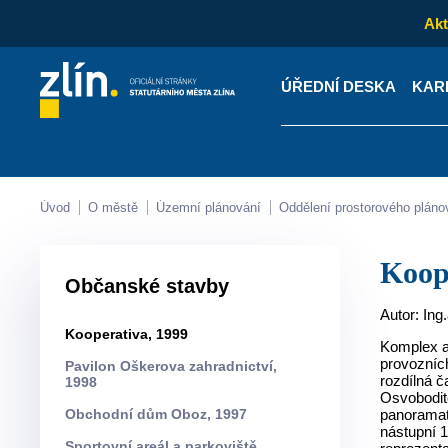
Akt
ÚŘEDNÍ DESKA
KAR
Kontakty
Úřední desk
Úvod
O městě
Územní plánování
Oddělení prostorového pláno
Koo
Občanské stavby
Autor: Ing
Kooperativa, 1999
Komplex ad
provozních
Pavilon Oškerova zahradnictví,
rozdílná 
1998
Osvobodit
Obchodní dům Oboz, 1997
panoramati
nástupní 1
Sportovní areál a parkoviště,