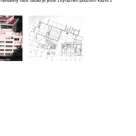
 Pravidelný rastr fasád je ještě zvýrazněn použitím kazet z