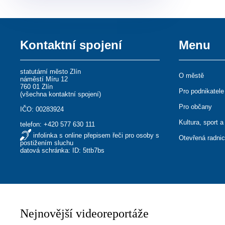
Kontaktní spojení
Menu
statutární město Zlín
O městě
náměstí Míru 12
760 01 Zlín
Pro podnikatele
(
všechna kontaktní spojení
)
Pro občany
IČO: 00283924
Kultura, sport a
telefon:
+420 577 630 111
infolinka s online přepisem řeči pro osoby s
Otevřená radni
postižením sluchu
datová schránka: ID: 5ttb7bs
Nejnovější videoreportáže