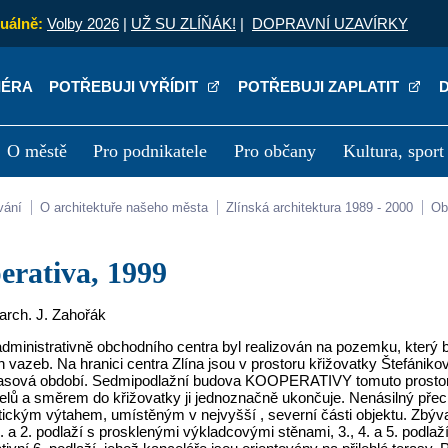
uálně:
Volby 2026
|
UŽ SU ZLÍŇÁK!
|
DOPRAVNÍ UZAVÍRKY
IÉRA
POTŘEBUJI VYŘÍDIT
POTŘEBUJI ZAPLATIT
O městě
Pro podnikatele
Pro občany
Kultura, sport
a
Kariéra
P
vání
O architektuře našeho města
Zlínská architektura 1989 - 2000
O
perativa, 1999
.arch. J. Zahořák
ministrativně obchodního centra byl realizován na pozemku, který by
 vazeb. Na hranici centra Zlína jsou v prostoru křižovatky Štefánikova
časová období. Sedmipodlažní budova KOOPERATIVY tomuto prostoru 
elů a směrem do křižovatky ji jednoznačně ukončuje. Nenásilný přech
ckým výtahem, umístěným v nejvyšší , severní části objektu. Zbývají
. a 2. podlaží s prosklenými výkladcovými stěnami, 3., 4. a 5. podlaž